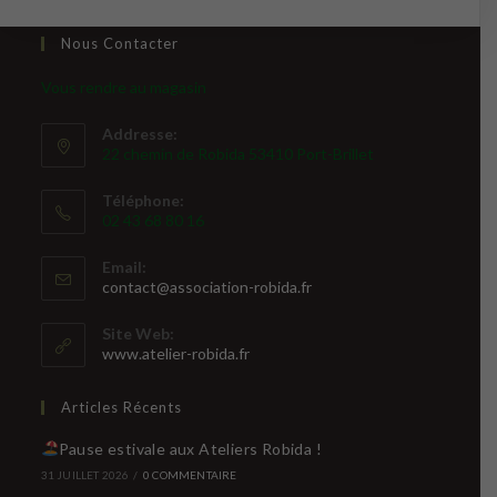
Nous Contacter
Vous rendre au magasin
Addresse:
22 chemin de Robida 53410 Port-Brillet
Téléphone:
02 43 68 80 16
Email:
contact@association-robida.fr
Site Web:
www.atelier-robida.fr
Articles Récents
Pause estivale aux Ateliers Robida !
31 JUILLET 2026
/
0 COMMENTAIRE