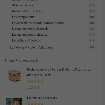
Abris à Herisson
(1)
Nichoir Mulit-Especes
(1)
Les composteurs
(2)
Les jardinières en bois Douglas naturel
(2)
Les mangeoires à écureuils
(1)
Les mangeoires à oiseaux
(1)
Les nichoirs à balcon
(1)
Les Pièges À Frelons Asiatiques
(3)
Les Plus Appréciés
Ruche complète à tenons Dadant 10 cadres toit
plat, plateau plein
Note
5.00
110,42
€
sur 5
Mangeoire à écureuils