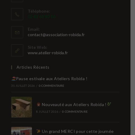
Téléphone:
02 43 68 80 16
Email:
S’ouvre
contact@association-robida.fr
dans
votre
Site Web:
application
www.atelier-robida.fr
Articles Récents
Pause estivale aux Ateliers Robida !
31 JUILLET 2026
/
0 COMMENTAIRE
Nouveauté aux Ateliers Robida !
8 JUILLET 2026
/
0 COMMENTAIRE
Un grand MERCI pour cette journée