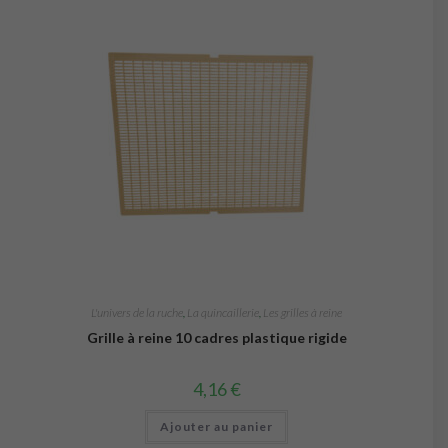
être
choisies
sur
la
page
du
produit
L'univers de la ruche
,
La quincaillerie
,
Les grilles à reine
Grille à reine 10 cadres plastique rigide
4,16
€
Ajouter au panier