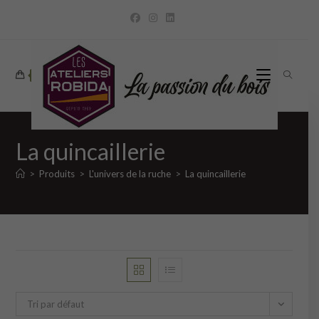
Skip
to
content
0
La quincaillerie
>
Produits
>
L'univers de la ruche
>
La quincaillerie
Tri par défaut