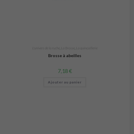
L'univers de la ruche
,
La Brosse
,
La quincaillerie
Brosse à abeilles
7,18
€
Ajouter au panier