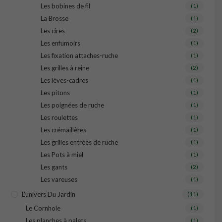
Les bobines de fil
(1)
La Brosse
(1)
Les cires
(2)
Les enfumoirs
(1)
Les fixation attaches-ruche
(1)
Les grilles à reine
(2)
Les lèves-cadres
(1)
Les pitons
(1)
Les poignées de ruche
(1)
Les roulettes
(1)
Les crémaillères
(1)
Les grilles entrées de ruche
(1)
Les Pots à miel
(1)
Les gants
(2)
Les vareuses
(1)
L’univers Du Jardin
(11)
Le Cornhole
(1)
Les planches à palets
(1)