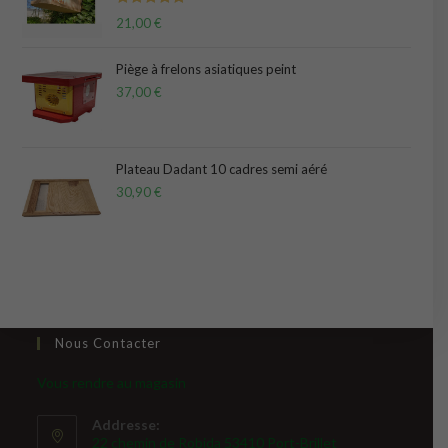
Note
5.00
21,00
€
sur 5
Piège à frelons asiatiques peint
37,00
€
Plateau Dadant 10 cadres semi aéré
30,90
€
Nous Contacter
Vous rendre au magasin
Addresse:
22 chemin de Robida 53410 Port-Brillet