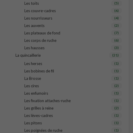
Les toits
(5)
Les couvre-cadres
(6)
Les nourrisseurs
(4)
Les auvents
(2)
Les plateaux de fond
(7)
Les corps de ruche
(6)
Les hausses
(3)
La quincaillerie
(21)
Les herses
(1)
Les bobines de fil
(1)
La Brosse
(1)
Les cires
(2)
Les enfumoirs
(1)
Les fixation attaches-ruche
(1)
Les grilles à reine
(2)
Les lèves-cadres
(1)
Les pitons
(1)
Les poignées de ruche
(1)