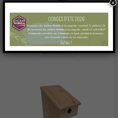
×
L’univers du jardin
,
Les mangeoires à oiseaux
Mangeoire à oiseaux
31,00
€
Ajouter au panier