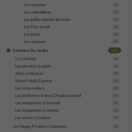
Les roulettes
(1)
Les crémaillères
(1)
Les grilles entrées de ruche
(1)
Les Pots à miel
(1)
Les gants
(2)
Les vareuses
(1)
L’univers Du Jardin
(11)
Le Cornhole
(1)
Les planches à palets
(1)
Abris à Herisson
(1)
Nichoir Mulit-Especes
(1)
Les composteurs
(2)
Les jardinières en bois Douglas naturel
(2)
Les mangeoires à écureuils
(1)
Les mangeoires à oiseaux
(1)
Les nichoirs à balcon
(1)
Les Pièges À Frelons Asiatiques
(3)