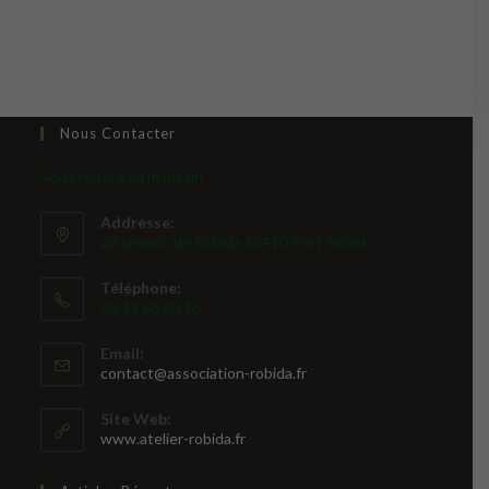
Nous Contacter
Vous rendre au magasin
Addresse:
22 chemin de Robida 53410 Port-Brillet
Téléphone:
02 43 68 80 16
Email:
S’ouvre
contact@association-robida.fr
dans
votre
Site Web:
application
www.atelier-robida.fr