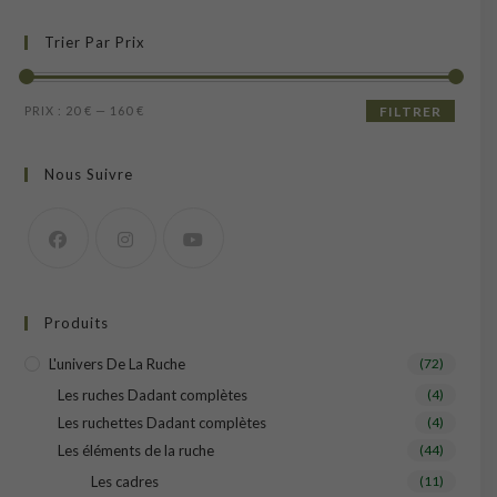
Trier Par Prix
Prix
Prix
PRIX :
20 €
—
160 €
FILTRER
min
max
Nous Suivre
Produits
L'univers De La Ruche
(72)
Les ruches Dadant complètes
(4)
Les ruchettes Dadant complètes
(4)
Les éléments de la ruche
(44)
Les cadres
(11)