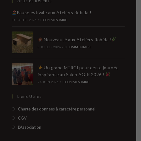
Articles Récents
Pause estivale aux Ateliers Robida !
31 JUILLET 2026
/
0 COMMENTAIRE
Nouveauté aux Ateliers Robida !
8 JUILLET 2026
/
0 COMMENTAIRE
Un grand MERCI pour cette journée
inspirante au Salon AGIR 2026 !
24 JUIN 2026
/
0 COMMENTAIRE
Liens Utiles
S’ouvre
Charte des données à caractère personnel
dans
S’ouvre
CGV
un
dans
S’ouvre
L'Association
nouvel
un
dans
onglet