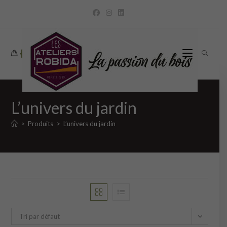
Skip
to
content
0
L’univers du jardin
>
Produits
>
L’univers du jardin
Tri par défaut