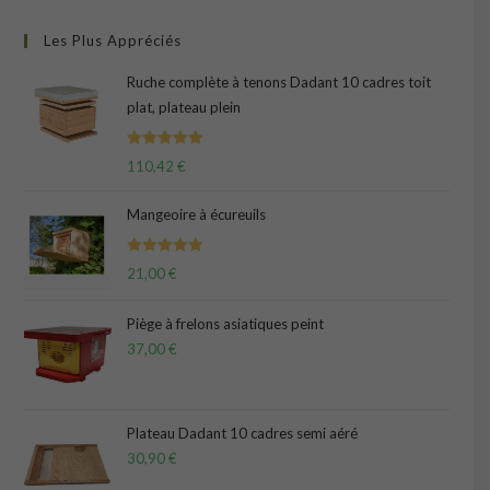
Les Plus Appréciés
Ruche complète à tenons Dadant 10 cadres toit
plat, plateau plein
Note
5.00
110,42
€
sur 5
Mangeoire à écureuils
Note
5.00
21,00
€
sur 5
Piège à frelons asiatiques peint
37,00
€
Plateau Dadant 10 cadres semi aéré
30,90
€