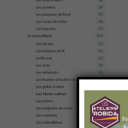
Les nourrisseurs
Les auvents
(2)
Les plateaux de fond
(7)
Les corps de ruche
(6)
Les hausses
(3)
La quincaillerie
(21)
Les herses
(1)
Les bobines de fil
(1)
La Brosse
(1)
Les cires
(2)
Les enfumoirs
(1)
Les fixation attaches-ruche
(1)
Les grilles à reine
(2)
Les lèves-cadres
(1)
Les pitons
(1)
Les poignées de ruche
(1)
Les roulettes
(1)
Les crémaillères
(1)