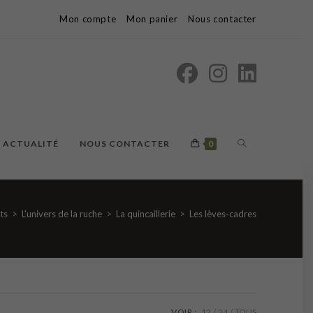
Mon compte
Mon panier
Nous contacter
TOGGLE
ACTUALITÉ
NOUS CONTACTER
0
WEBSITE
ts
>
L'univers de la ruche
>
La quincaillerie
>
Les lèves-cadres
SEARCH
VOIR :
12
24
TOUS