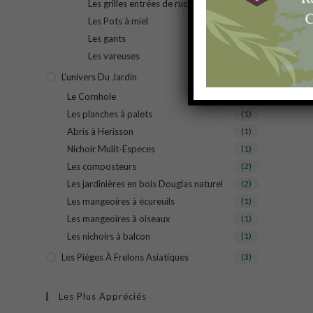
Les grilles entrées de ruche
(1)
Les Pots à miel
(1)
Les gants
(2)
Les vareuses
(1)
L’univers Du Jardin
(11)
Le Cornhole
(1)
Les planches à palets
(1)
Abris à Herisson
(1)
Nichoir Mulit-Especes
(1)
Les composteurs
(2)
Les jardinières en bois Douglas naturel
(2)
Les mangeoires à écureuils
(1)
Les mangeoires à oiseaux
(1)
Les nichoirs à balcon
(1)
Les Pièges À Frelons Asiatiques
(3)
Les Plus Appréciés