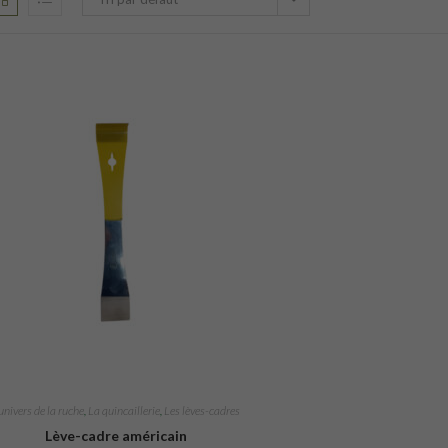
'univers de la ruche
,
La quincaillerie
,
Les lèves-cadres
Lève-cadre américain