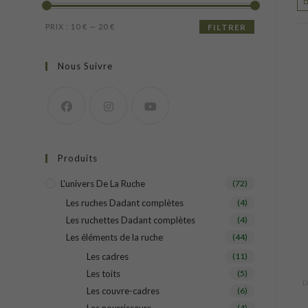
Prix
Prix
PRIX :
10 €
—
20 €
FILTRER
min
max
Nous Suivre
Produits
L'univers De La Ruche
(72)
Les ruches Dadant complètes
(4)
Les ruchettes Dadant complètes
(4)
Les éléments de la ruche
(44)
Les cadres
(11)
Les toits
(5)
L
Les couvre-cadres
(6)
(4)