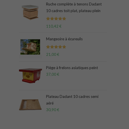
Ruche complète à tenons Dadant
10 cadres toit plat, plateau plein
Note
5.00
110,42
€
sur 5
Mangeoire à écureuils
Note
5.00
21,00
€
sur 5
Piège à frelons asiatiques peint
37,00
€
Plateau Dadant 10 cadres semi
aéré
30,90
€