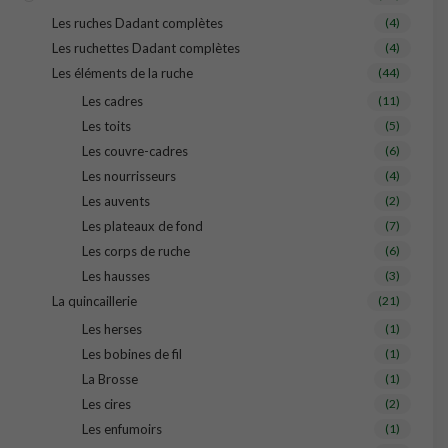
Les ruches Dadant complètes
(4)
Les ruchettes Dadant complètes
(4)
Les éléments de la ruche
(44)
Les cadres
(11)
Les toits
(5)
Les couvre-cadres
(6)
Les nourrisseurs
(4)
Les auvents
(2)
Les plateaux de fond
(7)
Les corps de ruche
(6)
Les hausses
(3)
La quincaillerie
(21)
Les herses
(1)
Les bobines de fil
(1)
La Brosse
(1)
Les cires
(2)
Les enfumoirs
(1)