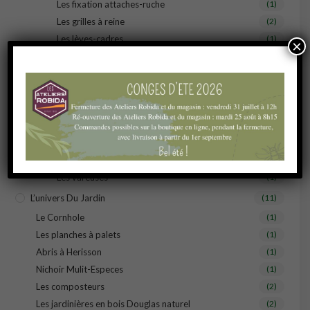
Les fixation attaches-ruche
(1)
Les grilles à reine
(2)
Les lèves-cadres
(1)
×
Les pitons
(1)
Les poignées de ruche
(1)
Les roulettes
(1)
Les crémaillères
(1)
Les grilles entrées de ruche
(1)
Les Pots à miel
(1)
Les gants
(2)
Les vareuses
(1)
L’univers Du Jardin
(11)
Le Cornhole
(1)
Les planches à palets
(1)
Abris à Herisson
(1)
Nichoir Mulit-Especes
(1)
Les composteurs
(2)
Les jardinières en bois Douglas naturel
(2)