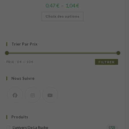
Plage
0,47
€
–
1,04
€
de
prix :
Ce
Choix des options
0,47 €
produit
à
a
1,04 €
plusieurs
variations.
Les
options
peuvent
Trier Par Prix
être
choisies
sur
la
Prix
Prix
page
PRIX :
0 €
—
10 €
FILTRER
du
min
max
produit
Nous Suivre
Produits
L'univers De La Ruche
(72)