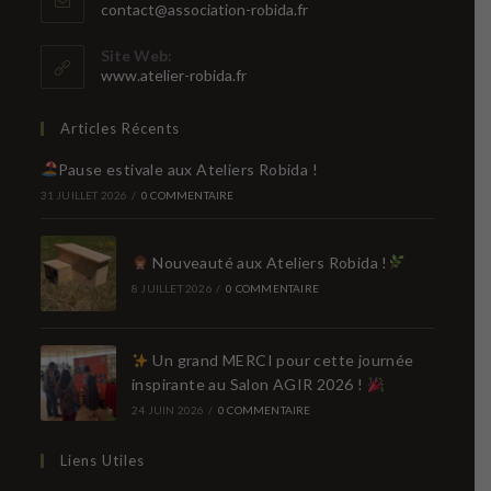
S’ouvre
contact@association-robida.fr
dans
votre
Site Web:
application
www.atelier-robida.fr
Articles Récents
Pause estivale aux Ateliers Robida !
31 JUILLET 2026
/
0 COMMENTAIRE
Nouveauté aux Ateliers Robida !
8 JUILLET 2026
/
0 COMMENTAIRE
Un grand MERCI pour cette journée
inspirante au Salon AGIR 2026 !
24 JUIN 2026
/
0 COMMENTAIRE
Liens Utiles