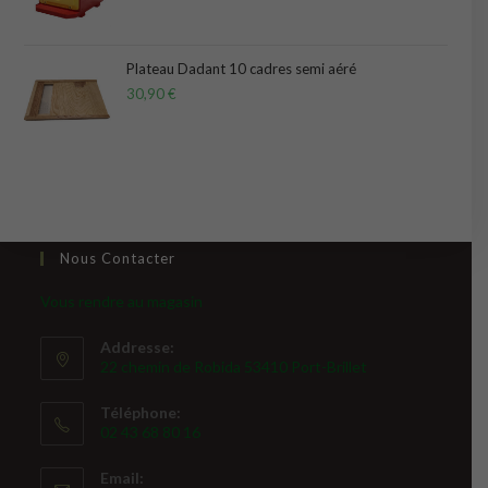
Plateau Dadant 10 cadres semi aéré
30,90
€
Nous Contacter
Vous rendre au magasin
Addresse:
22 chemin de Robida 53410 Port-Brillet
Téléphone:
02 43 68 80 16
Email: