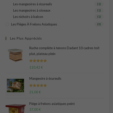
Les mangeoires à écureuils
(1)
Les mangeoires à oiseaux
(1)
Les nichoirs à balcon
(1)
Les Pièges À Frelons Asiatiques
(3)
Les Plus Appréciés
Ruche complète à tenons Dadant 10 cadres toit
plat, plateau plein
Note
5.00
110,42
€
sur 5
Mangeoire à écureuils
Note
5.00
21,00
€
sur 5
Piège à frelons asiatiques peint
37,00
€