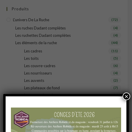
Produits
L'univers De La Ruche
(72)
Les ruches Dadant complètes
(4)
Les ruchettes Dadant complètes
(4)
Les éléments de la ruche
(44)
Les cadres
(11)
Les toits
(5)
Les couvre-cadres
(6)
Les nourrisseurs
(4)
Les auvents
(2)
Les plateaux de fond
(7)
×
Les corps de ruche
(6)
Les hausses
(3)
La quincaillerie
(21)
Les herses
(1)
Les bobines de fil
(1)