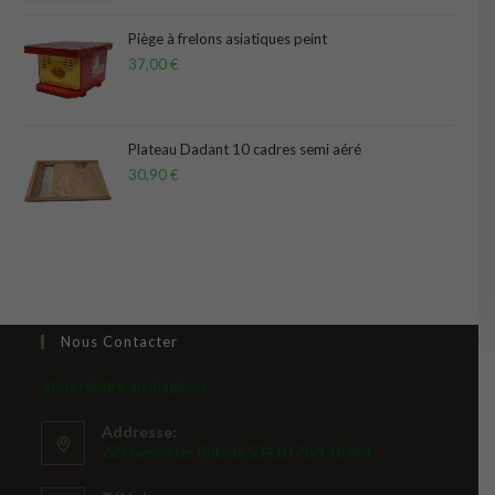
sur 5
Piège à frelons asiatiques peint
37,00
€
Plateau Dadant 10 cadres semi aéré
30,90
€
Nous Contacter
Vous rendre au magasin
Addresse:
22 chemin de Robida 53410 Port-Brillet