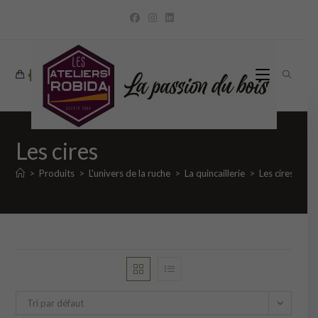
Skip
to
content
0
Les cires
>
Produits
>
L'univers de la ruche
>
La quincaillerie
>
Les cires
Tri par défaut