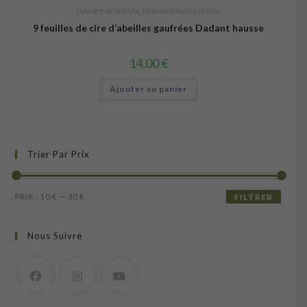
L'univers de la ruche
,
La quincaillerie
,
Les cires
9 feuilles de cire d’abeilles gaufrées Dadant hausse
14,00
€
Ajouter au panier
Trier Par Prix
Prix
Prix
PRIX :
10 €
—
30 €
FILTRER
min
max
Nous Suivre