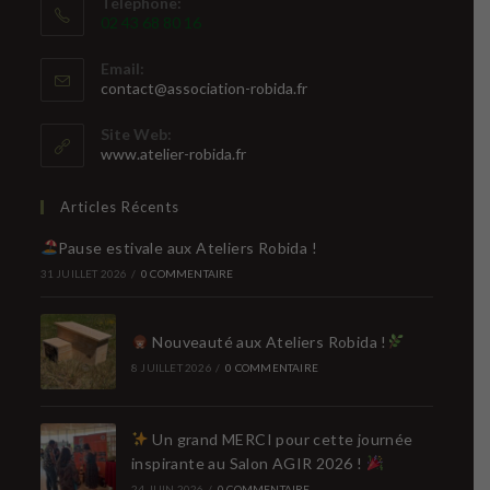
Téléphone:
02 43 68 80 16
Email:
S’ouvre
contact@association-robida.fr
dans
votre
Site Web:
application
www.atelier-robida.fr
Articles Récents
Pause estivale aux Ateliers Robida !
31 JUILLET 2026
/
0 COMMENTAIRE
Nouveauté aux Ateliers Robida !
8 JUILLET 2026
/
0 COMMENTAIRE
Un grand MERCI pour cette journée
inspirante au Salon AGIR 2026 !
24 JUIN 2026
/
0 COMMENTAIRE