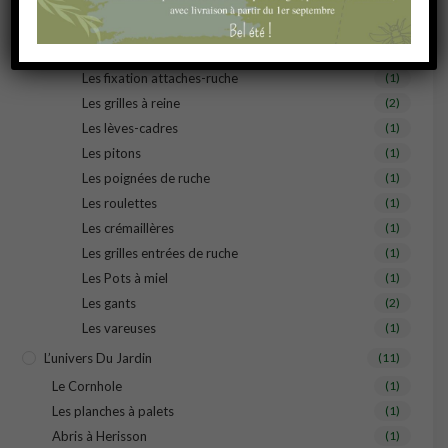
La Brosse
(1)
Les cires
(2)
Les enfumoirs
(1)
Les fixation attaches-ruche
(1)
Les grilles à reine
(2)
Les lèves-cadres
(1)
Les pitons
(1)
Les poignées de ruche
(1)
Les roulettes
(1)
Les crémaillères
(1)
Les grilles entrées de ruche
(1)
Les Pots à miel
(1)
Les gants
(2)
Les vareuses
(1)
L’univers Du Jardin
(11)
Le Cornhole
(1)
Les planches à palets
(1)
Abris à Herisson
(1)