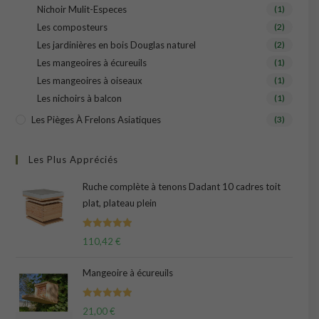
Nichoir Mulit-Especes
(1)
Les composteurs
(2)
Les jardinières en bois Douglas naturel
(2)
Les mangeoires à écureuils
(1)
Les mangeoires à oiseaux
(1)
Les nichoirs à balcon
(1)
Les Pièges À Frelons Asiatiques
(3)
Les Plus Appréciés
Ruche complète à tenons Dadant 10 cadres toit
plat, plateau plein
Note
5.00
110,42
€
sur 5
Mangeoire à écureuils
Note
5.00
21,00
€