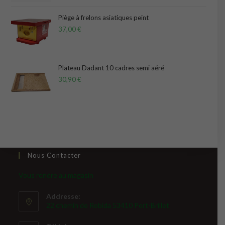
sur 5
Piège à frelons asiatiques peint
37,00
€
Plateau Dadant 10 cadres semi aéré
30,90
€
Nous Contacter
Vous rendre au magasin
Addresse:
22 chemin de Robida 53410 Port-Brillet