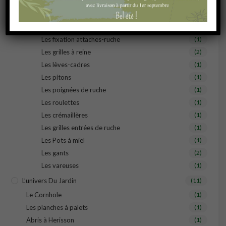
La Brosse
(1)
Les cires
(2)
Les enfumoirs
(1)
Les fixation attaches-ruche
(1)
Les grilles à reine
(2)
Les lèves-cadres
(1)
Les pitons
(1)
Les poignées de ruche
(1)
Les roulettes
(1)
Les crémaillères
(1)
Les grilles entrées de ruche
(1)
Les Pots à miel
(1)
Les gants
(2)
Les vareuses
(1)
L’univers Du Jardin
(11)
Le Cornhole
(1)
Les planches à palets
(1)
Abris à Herisson
(1)