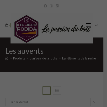
Skip
to
content
0
Les auvents
>
Produits
>
L'univers de la ruche
>
Les éléments de la ruche
>
Les 
Tri par défaut