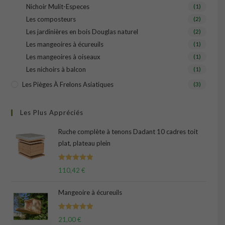
Nichoir Mulit-Especes
(1)
Les composteurs
(2)
Les jardinières en bois Douglas naturel
(2)
Les mangeoires à écureuils
(1)
Les mangeoires à oiseaux
(1)
Les nichoirs à balcon
(1)
Les Pièges À Frelons Asiatiques
(3)
Les Plus Appréciés
Ruche complète à tenons Dadant 10 cadres toit
plat, plateau plein
Note
5.00
110,42
€
sur 5
Mangeoire à écureuils
Note
5.00
21,00
€