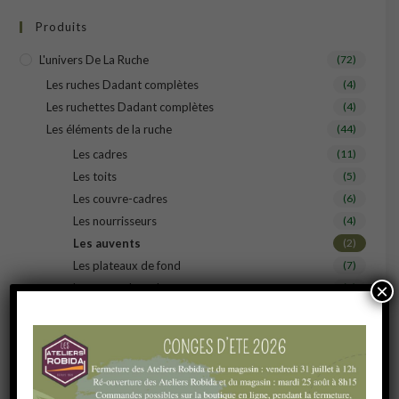
Produits
L'univers De La Ruche
(72)
Les ruches Dadant complètes
(4)
Les ruchettes Dadant complètes
(4)
Les éléments de la ruche
(44)
Les cadres
(11)
Les toits
(5)
Les couvre-cadres
(6)
Les nourrisseurs
(4)
Les auvents
(2)
Les plateaux de fond
(7)
×
Les corps de ruche
(6)
Les hausses
(3)
La quincaillerie
(21)
Les herses
(1)
Les bobines de fil
(1)