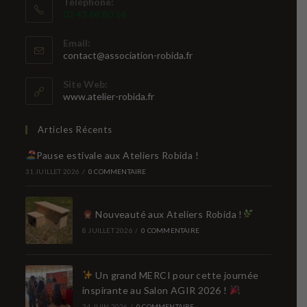
Téléphone:
02 43 68 80 16
Email:
S’ouvre
contact@association-robida.fr
dans
votre
Site Web:
application
www.atelier-robida.fr
Articles Récents
Pause estivale aux Ateliers Robida !
31 JUILLET 2026
/
0 COMMENTAIRE
Nouveauté aux Ateliers Robida !
8 JUILLET 2026
/
0 COMMENTAIRE
Un grand MERCI pour cette journée
inspirante au Salon AGIR 2026 !
24 JUIN 2026
/
0 COMMENTAIRE