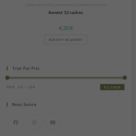
L'univers de la ruche
,
Les auvents
,
Les éléments de la ruche
Auvent 12 cadres
4,30
€
Ajouter au panier
Trier Par Prix
Prix
Prix
PRIX :
0 €
—
10 €
FILTRER
min
max
Nous Suivre