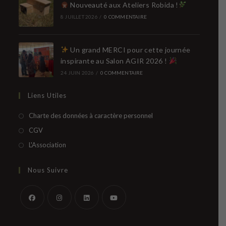
Nouveauté aux Ateliers Robida !
8 JUILLET 2026
/
0 COMMENTAIRE
Un grand MERCI pour cette journée
inspirante au Salon AGIR 2026 !
24 JUIN 2026
/
0 COMMENTAIRE
Liens Utiles
S’ouvre
Charte des données à caractère personnel
dans
S’ouvre
CGV
un
dans
S’ouvre
L'Association
nouvel
un
dans
onglet
nouvel
un
Nous Suivre
onglet
nouvel
onglet
S’ouvre
S’ouvre
S’ouvre
S’ouvre