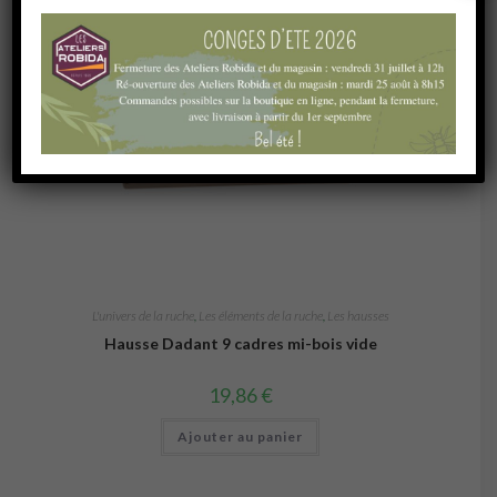
L'univers de la ruche
,
Les éléments de la ruche
,
Les hausses
Hausse Dadant 9 cadres mi-bois vide
19,86
€
Ajouter au panier