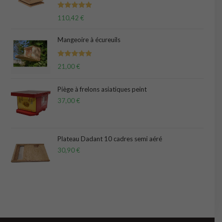
Note
5.00
110,42
€
sur 5
Mangeoire à écureuils
Note
5.00
21,00
€
sur 5
Piège à frelons asiatiques peint
37,00
€
Plateau Dadant 10 cadres semi aéré
30,90
€