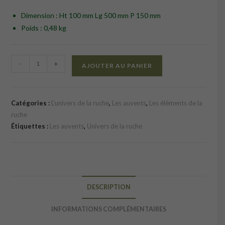
Dimension : Ht 100 mm Lg 500 mm P 150 mm
Poids : 0,48 kg
quantité
-
+
AJOUTER AU PANIER
de
Auvent
12
Catégories :
L'univers de la ruche
,
Les auvents
,
Les éléments de la
cadres
ruche
Étiquettes :
Les auvents
,
Univers de la ruche
DESCRIPTION
INFORMATIONS COMPLÉMENTAIRES