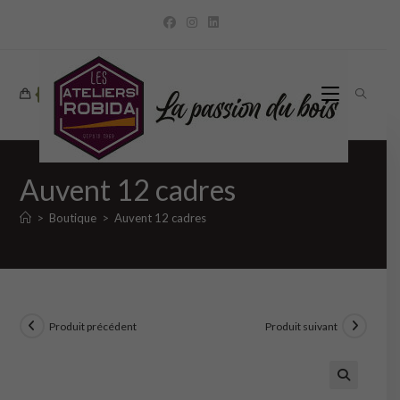
Skip
to
content
0
Auvent 12 cadres
>
Boutique
>
Auvent 12 cadres
Produit précédent
Produit suivant