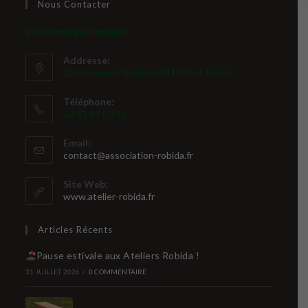
Nous Contacter
Vous rendre au magasin
Addresse:
22 chemin de Robida 53410 Port-Brillet
Téléphone:
02 43 68 80 16
Email:
S’ouvre
contact@association-robida.fr
dans
votre
Site Web:
application
www.atelier-robida.fr
Articles Récents
Pause estivale aux Ateliers Robida !
31 JUILLET 2026
/
0 COMMENTAIRE