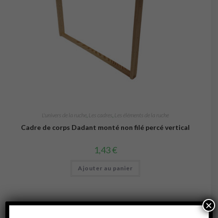
L'univers de la ruche
,
Les cadres
,
Les éléments de la ruche
Cadre de corps Dadant monté non filé percé vertical
1,43
€
Ajouter au panier
×