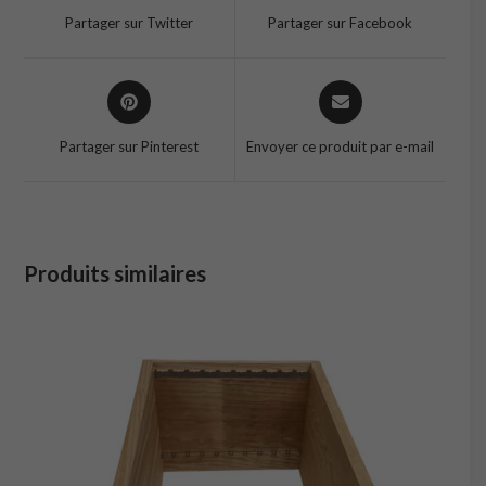
a
a
Partager sur Twitter
Partager sur Facebook
new
new
window
window
Opens
Opens
in
in
a
a
Partager sur Pinterest
Envoyer ce produit par e-mail
new
new
window
window
Produits similaires