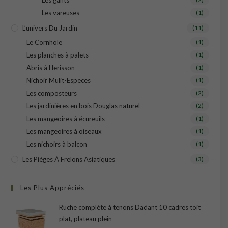
Les gants
Les vareuses
(1)
L’univers Du Jardin
(11)
Le Cornhole
(1)
Les planches à palets
(1)
Abris à Herisson
(1)
Nichoir Mulit-Especes
(1)
Les composteurs
(2)
Les jardinières en bois Douglas naturel
(2)
Les mangeoires à écureuils
(1)
Les mangeoires à oiseaux
(1)
Les nichoirs à balcon
(1)
Les Pièges À Frelons Asiatiques
(3)
Les Plus Appréciés
Ruche complète à tenons Dadant 10 cadres toit
plat, plateau plein