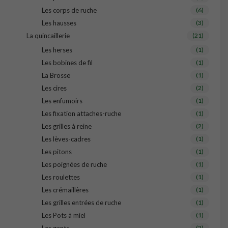
Les corps de ruche
(6)
Les hausses
(3)
La quincaillerie
(21)
Les herses
(1)
Les bobines de fil
(1)
La Brosse
(1)
Les cires
(2)
Les enfumoirs
(1)
Les fixation attaches-ruche
(1)
Les grilles à reine
(2)
Les lèves-cadres
(1)
Les pitons
(1)
Les poignées de ruche
(1)
Les roulettes
(1)
Les crémaillères
(1)
Les grilles entrées de ruche
(1)
Les Pots à miel
(1)
(2)