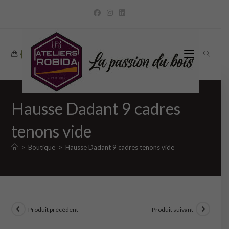
Skip
to
content
0
Hausse Dadant 9 cadres
tenons vide
>
Boutique
>
Hausse Dadant 9 cadres tenons vide
Produit précédent
Produit suivant