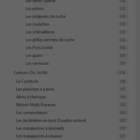
Les lèves-cadres
(1)
Les pitons
(1)
Les poignées de ruche
(1)
Les roulettes
(1)
Les crémaillères
(1)
Les grilles entrées de ruche
(1)
Les Pots à miel
(1)
Les gants
(2)
Les vareuses
(1)
L’univers Du Jardin
(11)
Le Cornhole
(1)
Les planches à palets
(1)
Abris à Herisson
(1)
Nichoir Mulit-Especes
(1)
Les composteurs
(2)
Les jardinières en bois Douglas naturel
(2)
Les mangeoires à écureuils
(1)
Les mangeoires à oiseaux
(1)