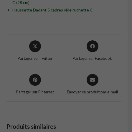
C (28 cm)
Haussette Dadant 5 cadres vide ruchette 6
Opens
Opens
in
in
a
a
Partager sur Twitter
Partager sur Facebook
new
new
window
window
Opens
Opens
in
in
a
a
Partager sur Pinterest
Envoyer ce produit par e-mail
new
new
window
window
Produits similaires