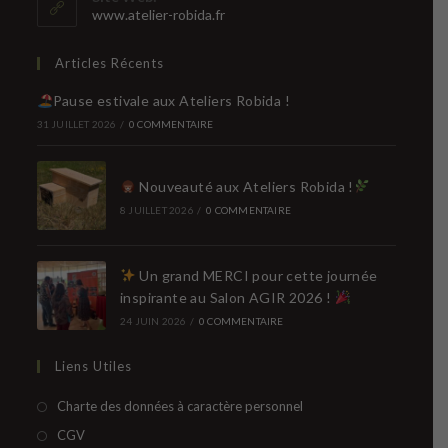
application
www.atelier-robida.fr
Articles Récents
Pause estivale aux Ateliers Robida !
31 JUILLET 2026
/
0 COMMENTAIRE
Nouveauté aux Ateliers Robida !
8 JUILLET 2026
/
0 COMMENTAIRE
Un grand MERCI pour cette journée
inspirante au Salon AGIR 2026 !
24 JUIN 2026
/
0 COMMENTAIRE
Liens Utiles
S’ouvre
Charte des données à caractère personnel
dans
S’ouvre
CGV