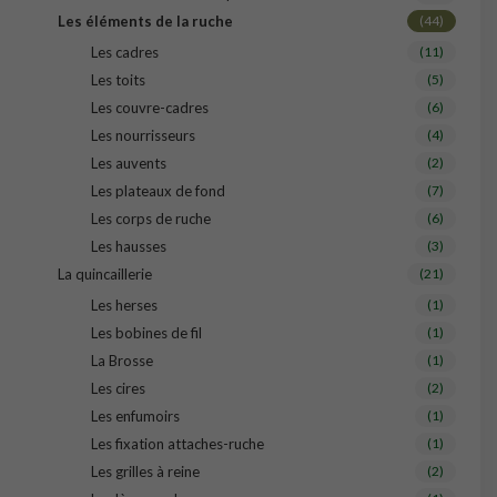
Les éléments de la ruche
(44)
Les cadres
(11)
Les toits
(5)
Les couvre-cadres
(6)
Les nourrisseurs
(4)
Les auvents
(2)
Les plateaux de fond
(7)
Les corps de ruche
(6)
Les hausses
(3)
La quincaillerie
(21)
Les herses
(1)
Les bobines de fil
(1)
La Brosse
(1)
Les cires
(2)
Les enfumoirs
(1)
Les fixation attaches-ruche
(1)
Les grilles à reine
(2)