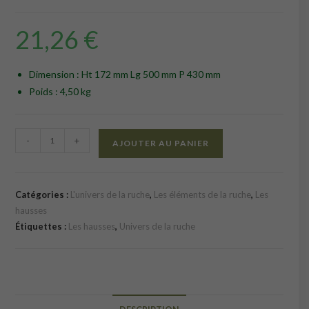
21,26
€
Dimension : Ht 172 mm Lg 500 mm P 430 mm
Poids : 4,50 kg
quantité
-
+
AJOUTER AU PANIER
de
Hausse
Dadant
Catégories :
L'univers de la ruche
,
Les éléments de la ruche
,
Les
9
hausses
cadres
Étiquettes :
Les hausses
,
Univers de la ruche
tenons
vide