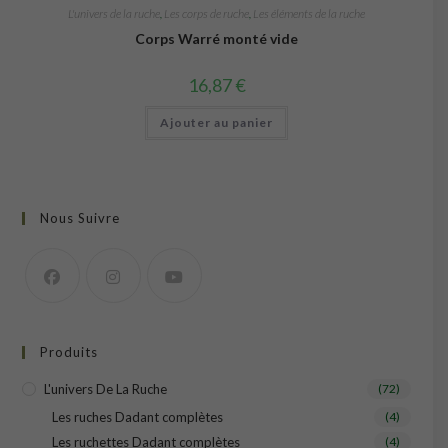
L'univers de la ruche
,
Les corps de ruche
,
Les éléments de la ruche
Corps Warré monté vide
16,87
€
Ajouter au panier
Nous Suivre
Produits
L'univers De La Ruche
(72)
Les ruches Dadant complètes
(4)
Les ruchettes Dadant complètes
(4)