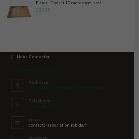
Plateau Dadant 10 cadres semi aéré
30,90
€
Nous Contacter
Vous rendre au magasin
Addresse:
22 chemin de Robida 53410 Port-Brillet
Téléphone:
02 43 68 80 16
Email:
S’ouvre
contact@association-robida.fr
dans
votre
Site Web: