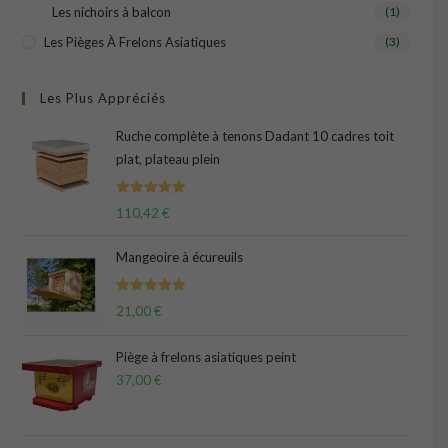
Les nichoirs à balcon
(1)
Les Pièges À Frelons Asiatiques
(3)
Les Plus Appréciés
Ruche complète à tenons Dadant 10 cadres toit
plat, plateau plein
Note
5.00
110,42
€
sur 5
Mangeoire à écureuils
Note
5.00
21,00
€
sur 5
Piège à frelons asiatiques peint
37,00
€