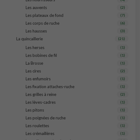
Les auvents
(2)
Les plateaux de fond
(7)
Les corps de ruche
(6)
Les hausses
(3)
La quincaillerie
(21)
Les herses
(1)
Les bobines de fil
(1)
La Brosse
(1)
Les cires
(2)
Les enfumoirs
(1)
Les fixation attaches-ruche
(1)
Les grilles à reine
(2)
Les lèves-cadres
(1)
Les pitons
(1)
Les poignées de ruche
(1)
Les roulettes
(1)
Les crémaillères
(1)