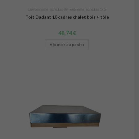
L'univers de la ruche
,
Les éléments de la ruche
,
Les toits
Toit Dadant 10 cadres chalet bois + tôle
48,74
€
Ajouter au panier