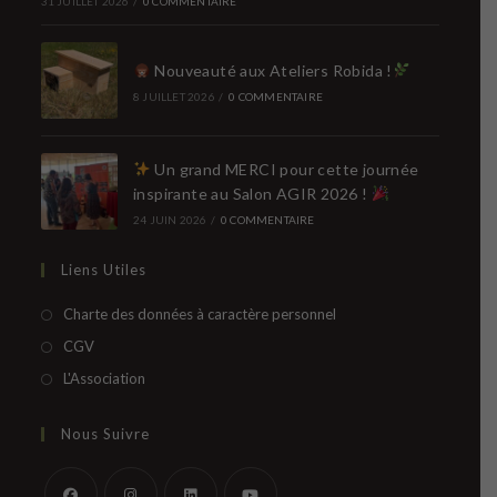
31 JUILLET 2026
/
0 COMMENTAIRE
Nouveauté aux Ateliers Robida !
8 JUILLET 2026
/
0 COMMENTAIRE
Un grand MERCI pour cette journée
inspirante au Salon AGIR 2026 !
24 JUIN 2026
/
0 COMMENTAIRE
Liens Utiles
S’ouvre
Charte des données à caractère personnel
dans
S’ouvre
CGV
un
dans
S’ouvre
L'Association
nouvel
un
dans
onglet
nouvel
un
Nous Suivre
onglet
nouvel
onglet