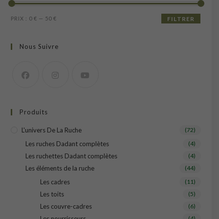
Prix
Prix
PRIX :
0 €
—
50 €
FILTRER
min
max
Nous Suivre
Produits
L'univers De La Ruche
(72)
Les ruches Dadant complètes
(4)
Les ruchettes Dadant complètes
(4)
Les éléments de la ruche
(44)
Les cadres
(11)
Les toits
(5)
Les couvre-cadres
(6)
Les nourrisseurs
(4)