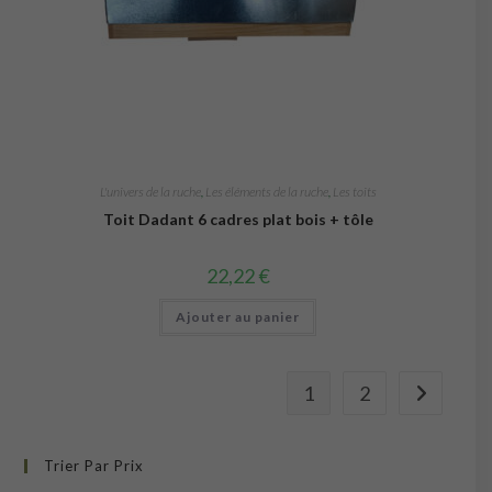
L'univers de la ruche
,
Les éléments de la ruche
,
Les toits
Toit Dadant 6 cadres plat bois + tôle
22,22
€
Ajouter au panier
1
2
Trier Par Prix