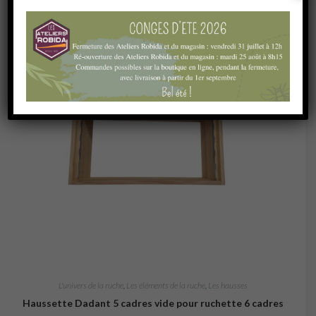
L'univers de la ruche
,
Les éléments de la ruche
,
Les hausses
Haussette Dadant 5 cadres vide pour ruchette 6 cadres