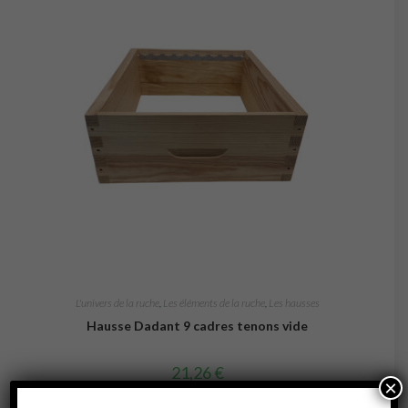
L'univers de la ruche
,
Les éléments de la ruche
,
Les hausses
Hausse Dadant 9 cadres tenons vide
21,26
€
×
Ajouter au panier