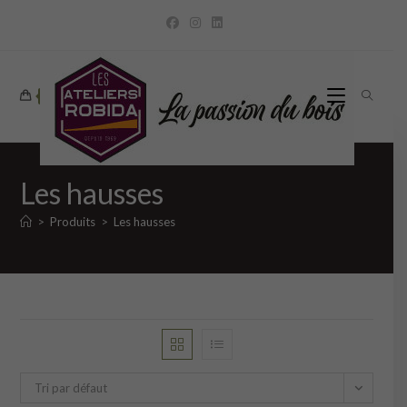
Skip
to
content
0
Les hausses
>
Produits
>
Les hausses
Tri par défaut