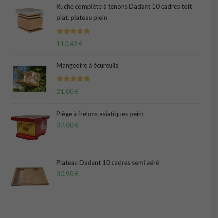
Ruche complète à tenons Dadant 10 cadres toit
plat, plateau plein
Note
5.00
110,42
€
sur 5
Mangeoire à écureuils
Note
5.00
21,00
€
sur 5
Piège à frelons asiatiques peint
37,00
€
Plateau Dadant 10 cadres semi aéré
30,90
€