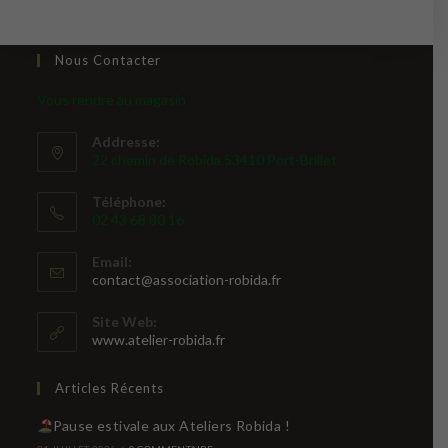
Nous Contacter
Vous rendre au magasin
Addresse:
22 chemin de Robida 53410 Port-Brillet
Téléphone:
02 43 68 80 16
Email:
S’ouvre
contact@association-robida.fr
dans
votre
Site Web:
application
www.atelier-robida.fr
Articles Récents
Pause estivale aux Ateliers Robida !