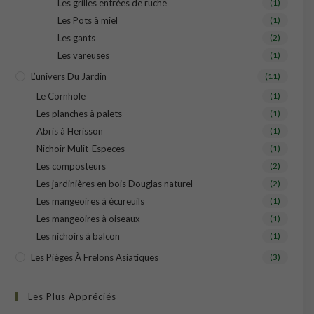
Les grilles entrées de ruche
(1)
Les Pots à miel
(1)
Les gants
(2)
Les vareuses
(1)
L’univers Du Jardin
(11)
Le Cornhole
(1)
Les planches à palets
(1)
Abris à Herisson
(1)
Nichoir Mulit-Especes
(1)
Les composteurs
(2)
Les jardinières en bois Douglas naturel
(2)
Les mangeoires à écureuils
(1)
Les mangeoires à oiseaux
(1)
Les nichoirs à balcon
(1)
Les Pièges À Frelons Asiatiques
(3)
Les Plus Appréciés