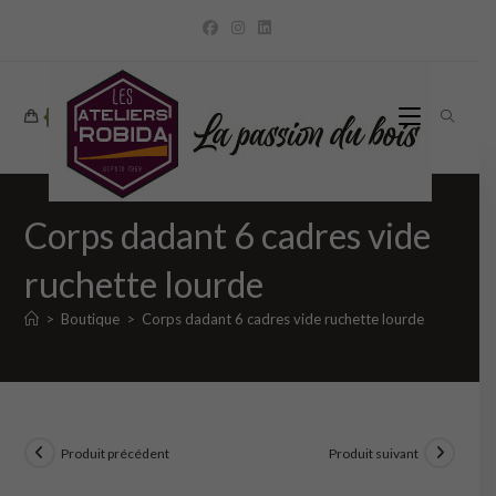
Skip
to
content
0
Corps dadant 6 cadres vide
ruchette lourde
>
Boutique
>
Corps dadant 6 cadres vide ruchette lourde
Produit précédent
Produit suivant