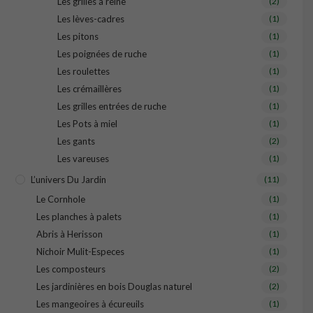
Les grilles à reine
(2)
Les lèves-cadres
(1)
Les pitons
(1)
Les poignées de ruche
(1)
Les roulettes
(1)
Les crémaillères
(1)
Les grilles entrées de ruche
(1)
Les Pots à miel
(1)
Les gants
(2)
Les vareuses
(1)
L’univers Du Jardin
(11)
Le Cornhole
(1)
Les planches à palets
(1)
Abris à Herisson
(1)
Nichoir Mulit-Especes
(1)
Les composteurs
(2)
Les jardinières en bois Douglas naturel
(2)
Les mangeoires à écureuils
(1)