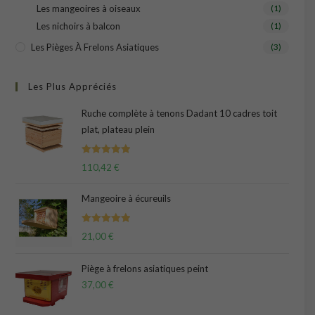
Les mangeoires à oiseaux
(1)
Les nichoirs à balcon
(1)
Les Pièges À Frelons Asiatiques
(3)
Les Plus Appréciés
Ruche complète à tenons Dadant 10 cadres toit
plat, plateau plein
Note
5.00
110,42
€
sur 5
Mangeoire à écureuils
Note
5.00
21,00
€
sur 5
Piège à frelons asiatiques peint
37,00
€