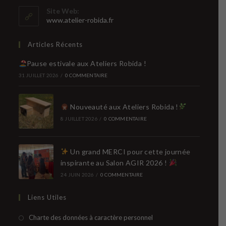
votre
Site Web:
application
www.atelier-robida.fr
Articles Récents
Pause estivale aux Ateliers Robida !
31 JUILLET 2026
/
0 COMMENTAIRE
Nouveauté aux Ateliers Robida !
8 JUILLET 2026
/
0 COMMENTAIRE
Un grand MERCI pour cette journée
inspirante au Salon AGIR 2026 !
24 JUIN 2026
/
0 COMMENTAIRE
Liens Utiles
S’ouvre
Charte des données à caractère personnel