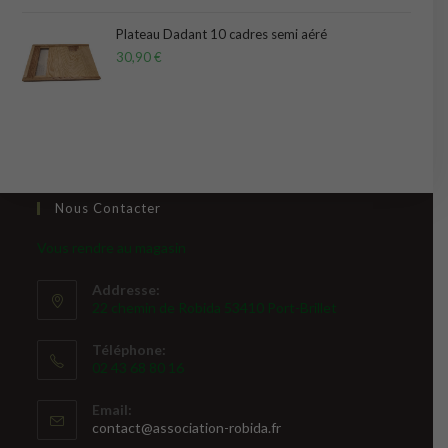
Plateau Dadant 10 cadres semi aéré
30,90
€
Nous Contacter
Vous rendre au magasin
Addresse:
22 chemin de Robida 53410 Port-Brillet
Téléphone:
02 43 68 80 16
Email:
S’ouvre
contact@association-robida.fr
dans