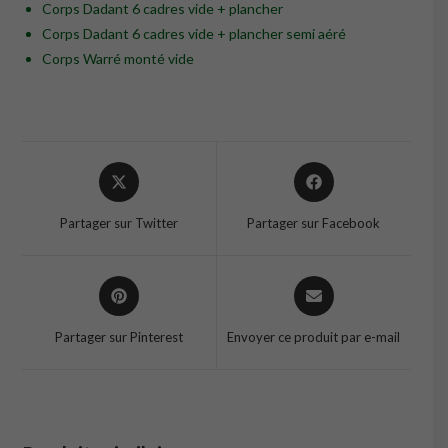
Corps Dadant 6 cadres vide + plancher
Corps Dadant 6 cadres vide + plancher semi aéré
Corps Warré monté vide
Opens
Opens
in
in
a
a
Partager sur Twitter
Partager sur Facebook
new
new
window
window
Opens
Opens
in
in
a
a
Partager sur Pinterest
Envoyer ce produit par e-mail
new
new
window
window