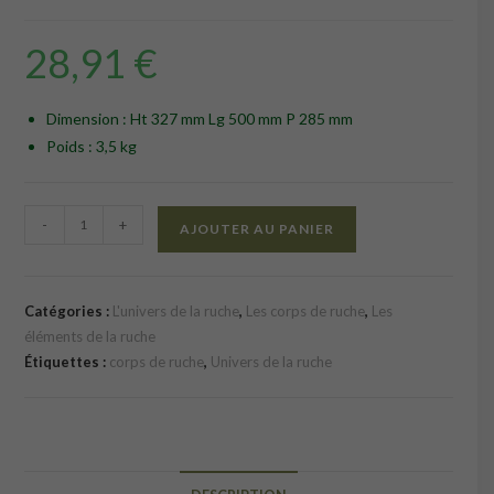
28,91
€
Dimension : Ht 327 mm Lg 500 mm P 285 mm
Poids : 3,5 kg
quantité
-
+
AJOUTER AU PANIER
de
Corps
dadant
Catégories :
L'univers de la ruche
,
Les corps de ruche
,
Les
6
éléments de la ruche
cadres
Étiquettes :
corps de ruche
,
Univers de la ruche
vide
ruchette
lourde