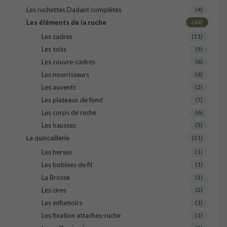
Les ruchettes Dadant complètes
(4)
Les éléments de la ruche
(44)
Les cadres
(11)
Les toits
(5)
Les couvre-cadres
(6)
Les nourrisseurs
(4)
Les auvents
(2)
Les plateaux de fond
(7)
Les corps de ruche
(6)
Les hausses
(3)
La quincaillerie
(21)
Les herses
(1)
Les bobines de fil
(1)
La Brosse
(1)
Les cires
(2)
Les enfumoirs
(1)
Les fixation attaches-ruche
(1)