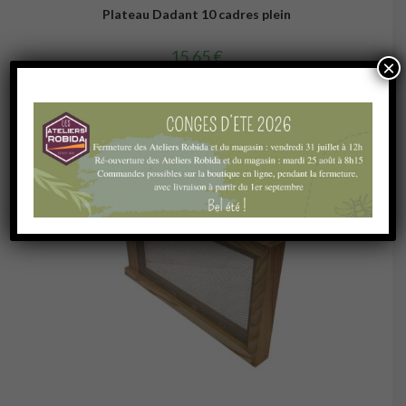
Plateau Dadant 10 cadres plein
15,65
€
×
Ajouter au panier