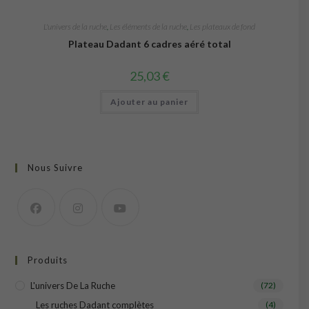
L'univers de la ruche
,
Les éléments de la ruche
,
Les plateaux de fond
Plateau Dadant 6 cadres aéré total
25,03
€
Ajouter au panier
Nous Suivre
Produits
L'univers De La Ruche
(72)
Les ruches Dadant complètes
(4)