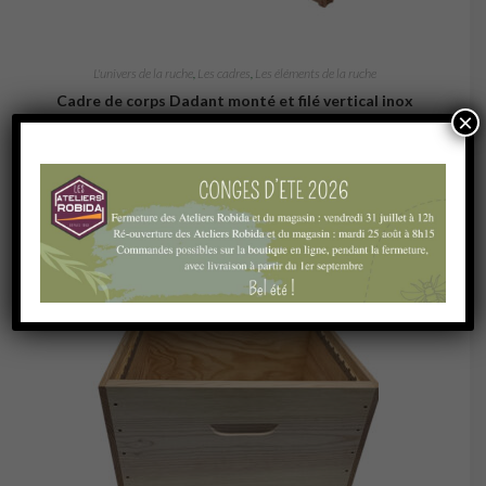
L'univers de la ruche
,
Les cadres
,
Les éléments de la ruche
Cadre de corps Dadant monté et filé vertical inox
×
2,00
€
Ajouter au panier