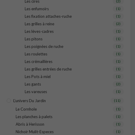
Les cires
(2)
Les enfumoirs
(1)
Les fixation attaches-ruche
(1)
Les grilles à reine
(2)
Les lèves-cadres
(1)
Les pitons
(1)
Les poignées de ruche
(1)
Les roulettes
(1)
Les crémaillères
(1)
Les grilles entrées de ruche
(1)
Les Pots à miel
(1)
Les gants
(2)
Les vareuses
(1)
L’univers Du Jardin
(11)
Le Cornhole
(1)
Les planches à palets
(1)
Abris à Herisson
(1)
Nichoir Mulit-Especes
(1)