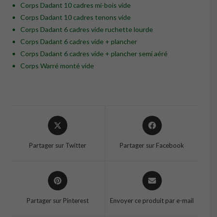
Corps Dadant 10 cadres mi-bois vide
Corps Dadant 10 cadres tenons vide
Corps Dadant 6 cadres vide ruchette lourde
Corps Dadant 6 cadres vide + plancher
Corps Dadant 6 cadres vide + plancher semi aéré
Corps Warré monté vide
Opens
Opens
in
in
a
a
Partager sur Twitter
Partager sur Facebook
new
new
window
window
Opens
Opens
in
in
a
a
Partager sur Pinterest
Envoyer ce produit par e-mail
new
new
window
window