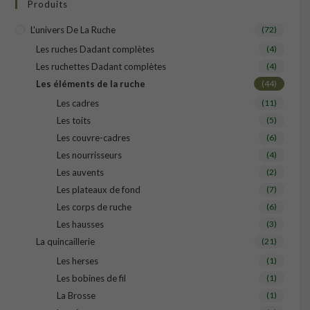
Produits
L'univers De La Ruche
(72)
Les ruches Dadant complètes
(4)
Les ruchettes Dadant complètes
(4)
Les éléments de la ruche
(44)
Les cadres
(11)
Les toits
(5)
Les couvre-cadres
(6)
Les nourrisseurs
(4)
Les auvents
(2)
Les plateaux de fond
(7)
Les corps de ruche
(6)
Les hausses
(3)
La quincaillerie
(21)
Les herses
(1)
Les bobines de fil
(1)
La Brosse
(1)