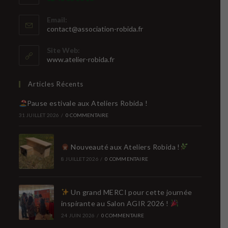
Email:
S’ouvre
contact@association-robida.fr
dans
votre
Site Web:
application
www.atelier-robida.fr
Articles Récents
Pause estivale aux Ateliers Robida !
31 JUILLET 2026
/
0 COMMENTAIRE
Nouveauté aux Ateliers Robida !
8 JUILLET 2026
/
0 COMMENTAIRE
Un grand MERCI pour cette journée
inspirante au Salon AGIR 2026 !
24 JUIN 2026
/
0 COMMENTAIRE