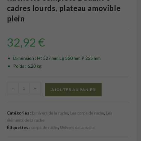
cadres lourds, plateau amovible
plein
32,92
€
Dimension : Ht 327 mm Lg 550 mm P 255 mm
Poids : 6,20 kg
quantité
-
+
AJOUTER AU PANIER
de
Ruchette
complète
Catégories :
L'univers de la ruche
,
Les corps de ruche
,
Les
Dadant
éléments de la ruche
6
Étiquettes :
corps de ruche
,
Univers de la ruche
cadres