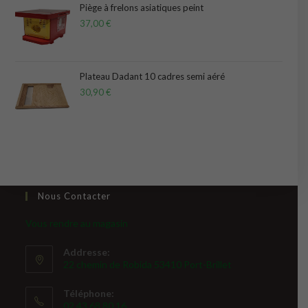
Piège à frelons asiatiques peint
37,00
€
Plateau Dadant 10 cadres semi aéré
30,90
€
Nous Contacter
Vous rendre au magasin
Addresse:
22 chemin de Robida 53410 Port-Brillet
Téléphone:
02 43 68 80 16