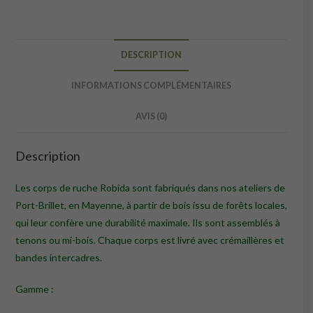
lourds,
plateau
amovible
plein
DESCRIPTION
INFORMATIONS COMPLÉMENTAIRES
AVIS (0)
Description
Les corps de ruche Robida sont fabriqués dans nos ateliers de
Port-Brillet, en Mayenne, à partir de bois issu de forêts locales,
qui leur confère une durabilité maximale. Ils sont assemblés à
tenons ou mi-bois. Chaque corps est livré avec crémaillères et
bandes intercadres.
Gamme :