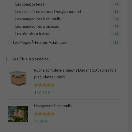
Les composteurs
(2)
Les jardinières en bois Douglas naturel
(2)
Les mangeoires à écureuils
(1)
Les mangeoires à oiseaux
(1)
Les nichoirs à balcon
(1)
Les Pièges À Frelons Asiatiques
(3)
Les Plus Appréciés
Ruche complète à tenons Dadant 10 cadres toit
plat, plateau plein
Note
5.00
110,42
€
sur 5
Mangeoire à écureuils
Note
5.00
21,00
€
sur 5