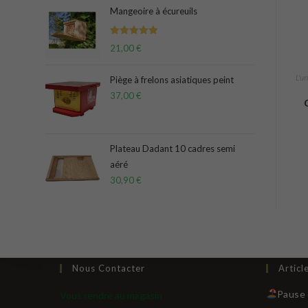
Mangeoire à écureuils
Note
5.00
21,00
€
sur 5
L'un
Piège à frelons asiatiques peint
37,00
€
Plateau Dadant 10 cadres semi
aéré
30,90
€
Nous Contacter
Articl
Pause 
Vous rendre au magasin