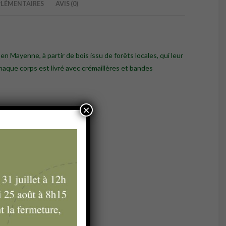
LÉMENTAIRES
AVIS (0)
en Mayenne, à partir de bois issu de forêts locales, qui leur
haque corps est livré avec crémaillères et bandes
×