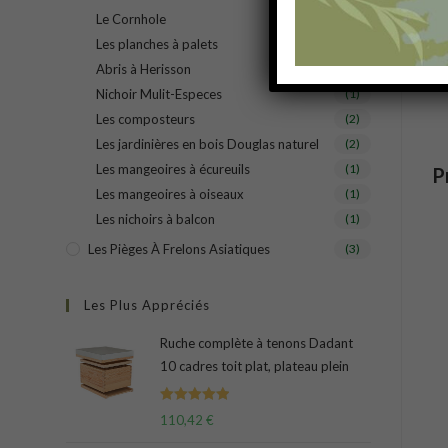
Le Cornhole
(1)
Les planches à palets
(1)
Abris à Herisson
(1)
Nichoir Mulit-Especes
(1)
Les composteurs
(2)
Les jardinières en bois Douglas naturel
(2)
Les mangeoires à écureuils
(1)
P
Les mangeoires à oiseaux
(1)
Les nichoirs à balcon
(1)
Les Pièges À Frelons Asiatiques
(3)
Les Plus Appréciés
Ruche complète à tenons Dadant
10 cadres toit plat, plateau plein
Note
5.00
110,42
€
sur 5