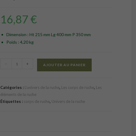
16,87
€
Dimension : Ht 215 mm Lg 400 mm P 350 mm
Poids : 4,20 kg
quantité
-
+
AJOUTER AU PANIER
de
Corps
Warré
Catégories :
L'univers de la ruche
,
Les corps de ruche
,
Les
monté
éléments de la ruche
vide
Étiquettes :
corps de ruche
,
Univers de la ruche