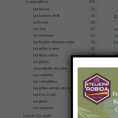
La quincaillerie
(21)
Les herses
(1)
Les bobines de fil
(1)
D
La Brosse
(1)
Les cires
(2)
Le
Les enfumoirs
(1)
co
Les fixation attaches-ruche
(1)
in
Les grilles à reine
(2)
G
Les lèves-cadres
(1)
Les pitons
(1)
Les poignées de ruche
(1)
Les roulettes
(1)
Les crémaillères
(1)
Les grilles entrées de ruche
(1)
Les Pots à miel
(1)
Les gants
(2)
Les vareuses
(1)
L’univers Du Jardin
(11)