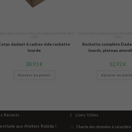
ivers de la ruche
,
Les corps de ruche
,
Les éléments de la
L'univers de la ruche
,
Les corps de ruche
ruche
ruche
Corps dadant 6 cadres vide ruchette
Ruchette complète Dadan
lourde
lourds, plateau amovib
28,91
€
32,92
€
Ajouter au panier
Ajouter au pani
es Récents
Liens Utiles
estivale aux Ateliers Robida !
Charte des données à caractère