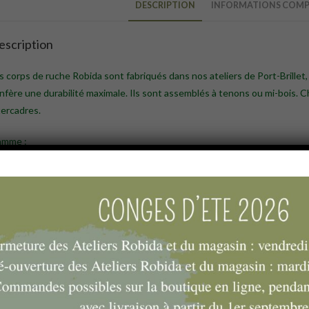
DESCRIPTION
INFORMATIONS COMP
escription
s corps de ruche Robida sont fabriqués dans nos ateliers de Port-Brillet, 
nfère une durabilité maximale. Ils sont assemblés à tenons ou mi-bois. C
tercadres.
amme :
Corps Dadant 10 cadres mi-bois vide
Corps Dadant 10 cadres tenons vide
Corps Dadant 6 cadres vide ruchette lourde
Corps Dadant 6 cadres vide + plancher
Corps Dadant 6 cadres vide + plancher semi aéré
Corps Warré monté vide