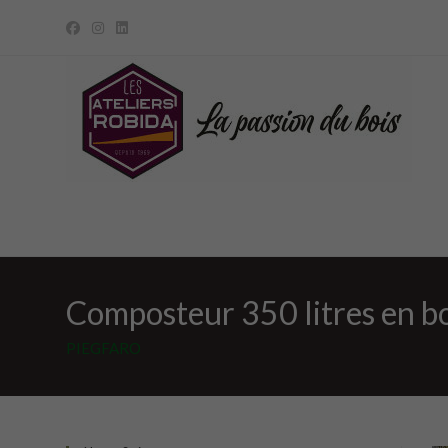
Skip
to
content
Composteur 350 litres en b
PIEGFARO