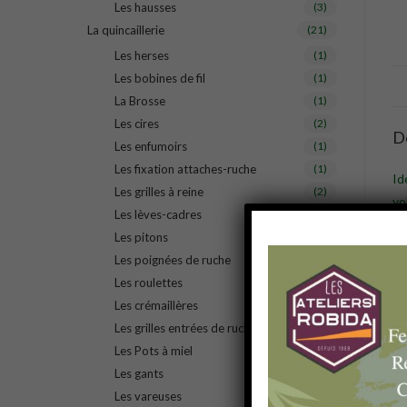
Les hausses
(3)
La quincaillerie
(21)
Les herses
(1)
Les bobines de fil
(1)
La Brosse
(1)
Les cires
(2)
D
Les enfumoirs
(1)
Les fixation attaches-ruche
(1)
Id
Les grilles à reine
(2)
vo
Les lèves-cadres
(1)
ex
Les pitons
(1)
*A
Les poignées de ruche
(1)
Les roulettes
(1)
Les crémaillères
(1)
Les grilles entrées de ruche
(1)
Les Pots à miel
(1)
Les gants
(2)
Les vareuses
(1)