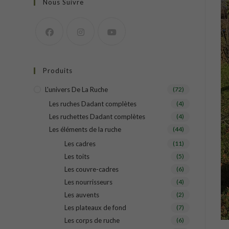
Nous Suivre
Produits
L'univers De La Ruche
(72)
Les ruches Dadant complètes
(4)
Les ruchettes Dadant complètes
(4)
Les éléments de la ruche
(44)
Les cadres
(11)
Les toits
(5)
Les couvre-cadres
(6)
Les nourrisseurs
(4)
Les auvents
(2)
Les plateaux de fond
(7)
Les corps de ruche
(6)