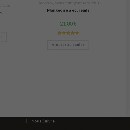
L’univers du jardin
,
Les mangeoires à écureuils
u jardin
Mangeoire à écureuils
n
21,00
€
er
Note
5.00
Ajouter au panier
sur 5
Nous Suivre