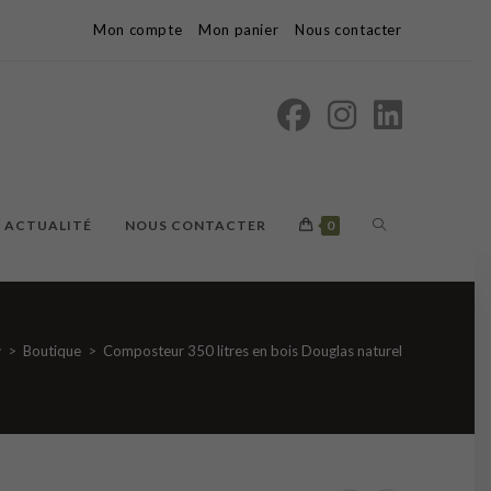
Mon compte
Mon panier
Nous contacter
TOGGLE
ACTUALITÉ
NOUS CONTACTER
0
WEBSITE
>
Boutique
>
Composteur 350 litres en bois Douglas naturel
SEARCH