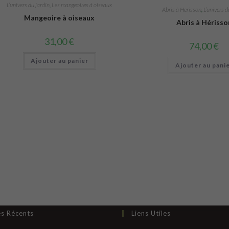
L’univers du jardin
,
Les mangeoires à oiseaux
Abris à Herisson
,
L’univers d
Mangeoire à oiseaux
Abris à Hérisso
31,00
€
74,00
€
Ajouter au panier
Ajouter au pani
es Récents
Liens Utiles