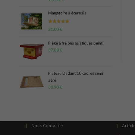
sur 5
Mangeoire à écureuils
Note
5.00
21,00
€
sur 5
Piège à frelons asiatiques peint
37,00
€
Plateau Dadant 10 cadres semi
aéré
30,90
€
Nous Contacter
Articl