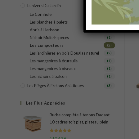
L’univers Du Jardin
(11)
Le Cornhole
(1)
P
Les planches à palets
(1)
Abris à Herisson
(1)
Nichoir Mulit-Especes
(1)
Les composteurs
(2)
Les jardinières en bois Douglas naturel
(2)
Les mangeoires à écureuils
(1)
Les mangeoires à oiseaux
(1)
Les nichoirs à balcon
(1)
Les Pièges À Frelons Asiatiques
(3)
Les Plus Appréciés
Ruche complète à tenons Dadant
10 cadres toit plat, plateau plein
Note
5.00
110,42
€