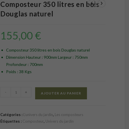
Composteur 350 litres en bois
Douglas naturel
155,00
€
Composteur 350 litres en bois Douglas naturel
Dimension Hauteur : 900mm Largeur : 750mm
Profondeur : 700mm
Poids : 38 Kgs
quantité
-
+
AJOUTER AU PANIER
de
Composteur
350
Catégories :
L’univers du jardin
,
Les composteurs
litres
Étiquettes :
Composteur
,
Univers du jardin
en