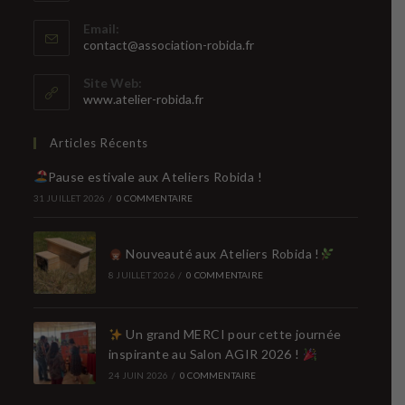
Email:
S’ouvre
contact@association-robida.fr
dans
votre
Site Web:
application
www.atelier-robida.fr
Articles Récents
Pause estivale aux Ateliers Robida !
31 JUILLET 2026
/
0 COMMENTAIRE
Nouveauté aux Ateliers Robida !
8 JUILLET 2026
/
0 COMMENTAIRE
Un grand MERCI pour cette journée
inspirante au Salon AGIR 2026 !
24 JUIN 2026
/
0 COMMENTAIRE