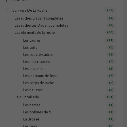
L'univers De La Ruche
(72)
Les ruches Dadant complètes
(4)
Les ruchettes Dadant complètes
(4)
Les éléments de la ruche
(44)
Les cadres
(11)
Les toits
(5)
Les couvre-cadres
(6)
Les nourrisseurs
(4)
Les auvents
(2)
Les plateaux de fond
(7)
Les corps de ruche
(6)
Les hausses
(3)
La quincaillerie
(21)
Les herses
(1)
Les bobines de fil
(1)
La Brosse
(1)
Les cires
(2)