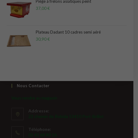
Piège à frelons asiatiques peint
37,00
€
Plateau Dadant 10 cadres semi aéré
30,90
€
Nous Contacter
Vous rendre au magasin
Addresse:
22 chemin de Robida 53410 Port-Brillet
Téléphone:
02 43 68 80 16