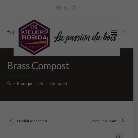
Skip
to
content
0
Brass Compost
PIEGFARO
>
Boutique
>
Brass Compost
Produit précédent
Produit suivant