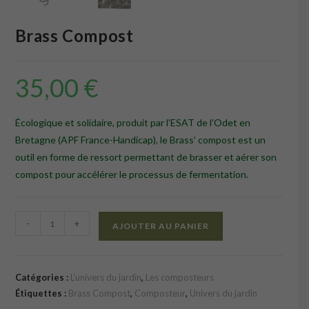
Brass Compost
35,00
€
Écologique et solidaire, produit par l’ESAT de l’Odet en
Bretagne (APF France-Handicap), le Brass’ compost est un
outil en forme de ressort permettant de brasser et aérer son
compost pour accélérer le processus de fermentation.
quantité
-
+
AJOUTER AU PANIER
de
Brass
Compost
Catégories :
L’univers du jardin
,
Les composteurs
Étiquettes :
Brass Compost
,
Composteur
,
Univers du jardin