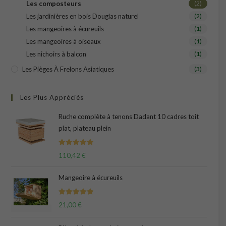
Les composteurs
(2)
Les jardinières en bois Douglas naturel
(2)
Les mangeoires à écureuils
(1)
Les mangeoires à oiseaux
(1)
Les nichoirs à balcon
(1)
Les Pièges À Frelons Asiatiques
(3)
Les Plus Appréciés
Ruche complète à tenons Dadant 10 cadres toit
plat, plateau plein
Note
5.00
110,42
€
sur 5
Mangeoire à écureuils
Note
5.00
21,00
€
sur 5