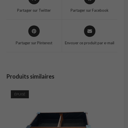
in
in
a
a
Partager sur Twitter
Partager sur Facebook
new
new
window
window
Opens
Opens
in
in
a
a
Partager sur Pinterest
Envoyer ce produit par e-mail
new
new
window
window
Produits similaires
ÉPUISÉ