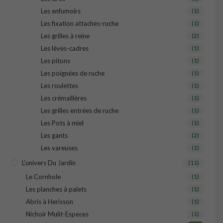
Les enfumoirs
(1)
Les fixation attaches-ruche
(1)
Les grilles à reine
(2)
Les lèves-cadres
(1)
Les pitons
(1)
Les poignées de ruche
(1)
Les roulettes
(1)
Les crémaillères
(1)
Les grilles entrées de ruche
(1)
Les Pots à miel
(1)
Les gants
(2)
Les vareuses
(1)
L’univers Du Jardin
(11)
Le Cornhole
(1)
Les planches à palets
(1)
Abris à Herisson
(1)
Nichoir Mulit-Especes
(1)