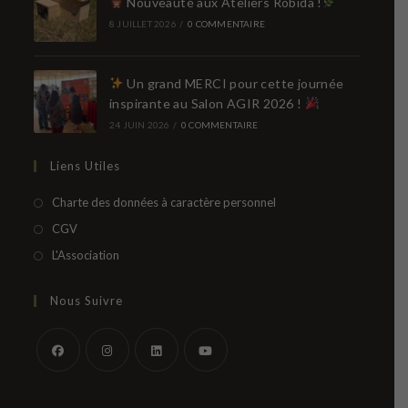
Nouveauté aux Ateliers Robida !
8 JUILLET 2026
/
0 COMMENTAIRE
Un grand MERCI pour cette journée
inspirante au Salon AGIR 2026 !
24 JUIN 2026
/
0 COMMENTAIRE
Liens Utiles
S’ouvre
Charte des données à caractère personnel
dans
S’ouvre
CGV
un
dans
S’ouvre
L'Association
nouvel
un
dans
onglet
nouvel
un
Nous Suivre
onglet
nouvel
onglet
S’ouvre
S’ouvre
S’ouvre
S’ouvre
dans
dans
dans
dans