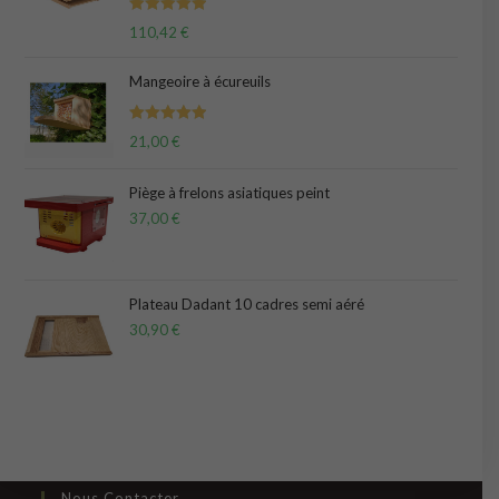
Note
5.00
110,42
€
sur 5
Mangeoire à écureuils
Note
5.00
21,00
€
sur 5
Piège à frelons asiatiques peint
37,00
€
Plateau Dadant 10 cadres semi aéré
30,90
€
Nous Contacter