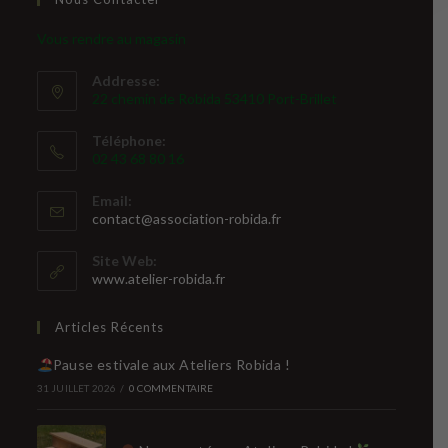
Vous rendre au magasin
Addresse:
22 chemin de Robida 53410 Port-Brillet
Téléphone:
02 43 68 80 16
Email:
S’ouvre
contact@association-robida.fr
dans
votre
Site Web:
application
www.atelier-robida.fr
Articles Récents
Pause estivale aux Ateliers Robida !
31 JUILLET 2026
/
0 COMMENTAIRE