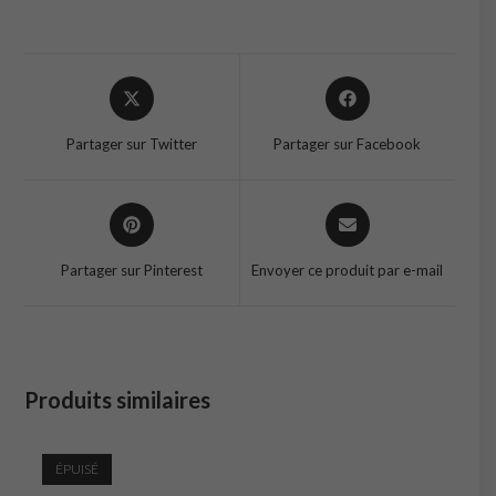
Opens
Opens
in
in
a
a
Partager sur Twitter
Partager sur Facebook
new
new
window
window
Opens
Opens
in
in
a
a
Partager sur Pinterest
Envoyer ce produit par e-mail
new
new
window
window
Produits similaires
ÉPUISÉ