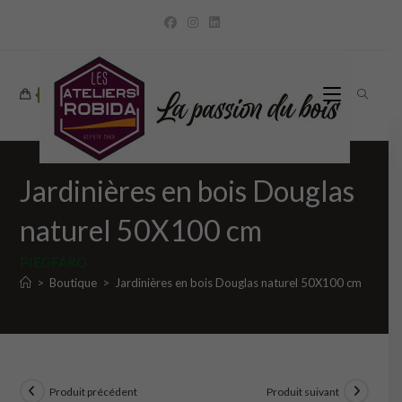
Skip
to
content
0
Jardinières en bois Douglas
naturel 50X100 cm
PIEGFARO
>
Boutique
>
Jardinières en bois Douglas naturel 50X100 cm
Produit précédent
Produit suivant