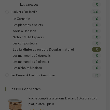
Les vareuses
(1)
L’univers Du Jardin
(11)
Le Cornhole
(1)
Les planches à palets
(1)
Abris à Herisson
(1)
Nichoir Mulit-Especes
(1)
Les composteurs
(2)
Les jardinières en bois Douglas naturel
(2)
Les mangeoires à écureuils
(1)
Les mangeoires à oiseaux
(1)
Les nichoirs à balcon
(1)
Les Pièges À Frelons Asiatiques
(3)
Les Plus Appréciés
Ruche complète à tenons Dadant 10 cadres toit
plat, plateau plein