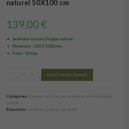
naturel 50X100 cm
139,00
€
Jardinière en bois Douglas naturel
Dimension : 500 X 1000 mm
Poids : 18 Kgs
quantité
-
+
AJOUTER AU PANIER
de
Jardinières
en
Catégories :
L’univers du jardin
,
Les jardinières en bois Douglas
bois
naturel
Douglas
Étiquettes :
Jardinières
,
Univers du jardin
naturel
50X100