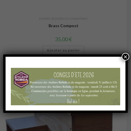
L’univers du jardin
,
Les composteurs
Brass Compost
35,00
€
Ajouter au panier
×