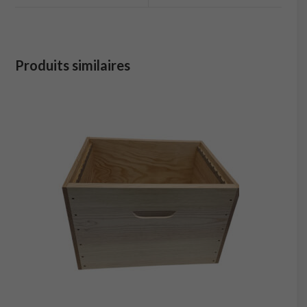
window
window
Produits similaires