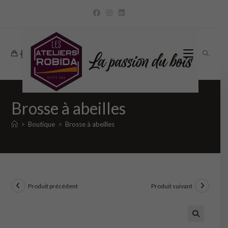
Skip
to
content
0
Brosse à abeilles
>
Boutique
>
Brosse à abeilles
Produit précédent
Produit suivant