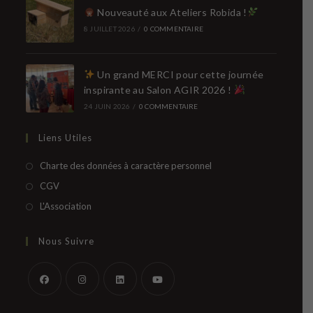
Nouveauté aux Ateliers Robida !
8 JUILLET 2026
/
0 COMMENTAIRE
Un grand MERCI pour cette journée
inspirante au Salon AGIR 2026 !
24 JUIN 2026
/
0 COMMENTAIRE
Liens Utiles
S’ouvre
Charte des données à caractère personnel
dans
S’ouvre
CGV
un
dans
S’ouvre
L'Association
nouvel
un
dans
onglet
nouvel
un
Nous Suivre
onglet
nouvel
onglet
S’ouvre
S’ouvre
S’ouvre
S’ouvre