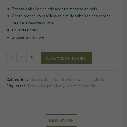
Brosse à abeilles en crin avec un manche en bois.
Cette brosse vous aide à enlever les abeilles des cardes
lors de la récolte du miel.
Poils très doux.
Brosse crin simple
quantité
-
+
AJOUTER AU PANIER
de
Brosse
à
Catégories :
L'univers de la ruche
,
La Brosse
,
La quincaillerie
abeilles
Étiquettes :
Brosse
,
La quicaillerie
,
Univers de la ruche
DESCRIPTION