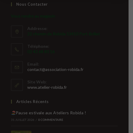
Nous Contacter
Vous rendre au magasin
Addresse:
22 chemin de Robida 53410 Port-Brillet
Téléphone:
02 43 68 80 16
Email:
S’ouvre
contact@association-robida.fr
dans
votre
Site Web:
application
www.atelier-robida.fr
Articles Récents
Pause estivale aux Ateliers Robida !
31 JUILLET 2026
/
0 COMMENTAIRE