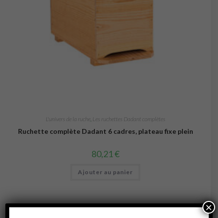
L'univers de la ruche
,
Les ruchettes Dadant complètes
Ruchette complète Dadant 6 cadres, plateau fixe plein
80,21
€
Ajouter au panier
×