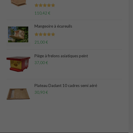
Note
5.00
110,42
€
sur 5
Mangeoire à écureuils
Note
5.00
21,00
€
sur 5
Piège à frelons asiatiques peint
37,00
€
Plateau Dadant 10 cadres semi aéré
30,90
€