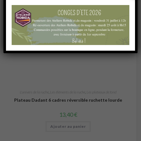
L'univers de la ruche
,
Les éléments de la ruche
,
Les plateaux de fond
Plateau Dadant 6 cadres réversible ruchette lourde
13,40
€
Ajouter au panier