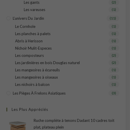
Les gants
(2)
Les vareuses
(1)
L’univers Du Jardin
(11)
Le Cornhole
(1)
Les planches à palets
(1)
Abris à Herisson
(1)
Nichoir Mulit-Especes
(1)
Les composteurs
(2)
Les jardinières en bois Douglas naturel
(2)
Les mangeoires à écureuils
(1)
Les mangeoires à oiseaux
(1)
Les nichoirs à balcon
(1)
Les Pièges À Frelons Asiatiques
(3)
Les Plus Appréciés
Ruche complète à tenons Dadant 10 cadres toit
plat, plateau plein