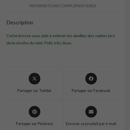
INFORMATIONS COMPLÉMENTAIRES
Description
Cette brosse vous aide à enlever les abeilles des cadres lors
de la récolte du miel. Poils très doux.
Opens
Opens
in
in
a
a
Partager sur Twitter
Partager sur Facebook
new
new
window
window
Opens
Opens
in
in
a
a
Partager sur Pinterest
Envoyer ce produit par e-mail
new
new