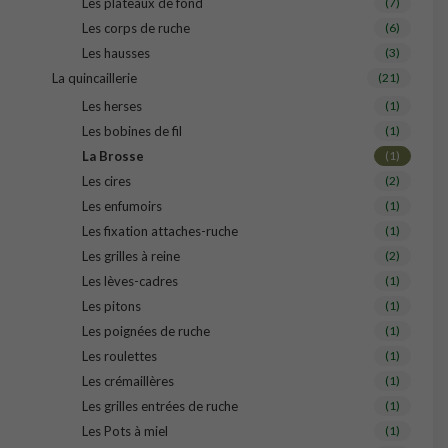
Les plateaux de fond
(7)
Les corps de ruche
(6)
Les hausses
(3)
La quincaillerie
(21)
Les herses
(1)
Les bobines de fil
(1)
La Brosse
(1)
Les cires
(2)
Les enfumoirs
(1)
Les fixation attaches-ruche
(1)
Les grilles à reine
(2)
Les lèves-cadres
(1)
Les pitons
(1)
Les poignées de ruche
(1)
Les roulettes
(1)
Les crémaillères
(1)
Les grilles entrées de ruche
(1)
Les Pots à miel
(1)