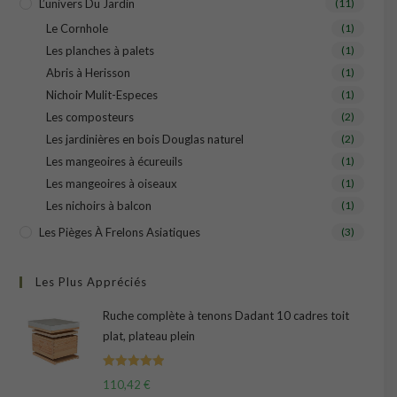
L’univers Du Jardin
(11)
Le Cornhole
(1)
Les planches à palets
(1)
Abris à Herisson
(1)
Nichoir Mulit-Especes
(1)
Les composteurs
(2)
Les jardinières en bois Douglas naturel
(2)
Les mangeoires à écureuils
(1)
Les mangeoires à oiseaux
(1)
Les nichoirs à balcon
(1)
Les Pièges À Frelons Asiatiques
(3)
Les Plus Appréciés
Ruche complète à tenons Dadant 10 cadres toit
plat, plateau plein
Note
5.00
110,42
€
sur 5