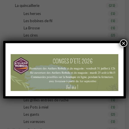
La quincaillerie
(21)
Les herses
(1)
Les bobines de fil
(1)
La Brosse
(1)
Les cires
(2)
×
Les enfumoirs
(1)
Les fixation attaches-ruche
(1)
Les grilles à reine
(2)
Les lèves-cadres
(1)
Les pitons
(1)
Les poignées de ruche
(1)
Les roulettes
(1)
Les crémaillères
(1)
Les grilles entrées de ruche
(1)
Les Pots à miel
(1)
Les gants
(2)
Les vareuses
(1)