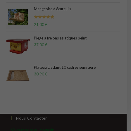
Mangeoire à écureuils
Note
5.00
21,00
€
sur 5
Piège à frelons asiatiques peint
37,00
€
Plateau Dadant 10 cadres semi aéré
30,90
€
Nous Contacter
Vous rendre au magasin