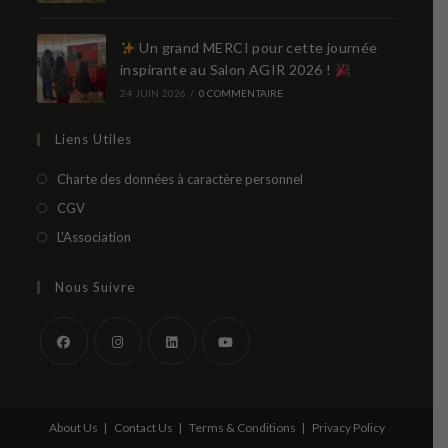
Un grand MERCI pour cette journée
inspirante au Salon AGIR 2026 !
24 JUIN 2026
/
0 COMMENTAIRE
Liens Utiles
S’ouvre
Charte des données à caractère personnel
dans
S’ouvre
CGV
un
dans
S’ouvre
L'Association
nouvel
un
dans
onglet
nouvel
un
Nous Suivre
onglet
nouvel
onglet
S’ouvre
S’ouvre
S’ouvre
S’ouvre
dans
dans
dans
dans
un
un
un
un
About Us
Contact Us
Terms & Conditions
Privacy Policy