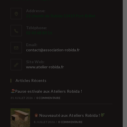
Addresse:
22 chemin de Robida 53410 Port-Brillet
Téléphone:
02 43 68 80 16
Email:
S’ouvre
contact@association-robida.fr
dans
votre
Site Web:
application
www.atelier-robida.fr
Articles Récents
Pause estivale aux Ateliers Robida !
31 JUILLET 2026
/
0 COMMENTAIRE
Nouveauté aux Ateliers Robida !
8 JUILLET 2026
/
0 COMMENTAIRE