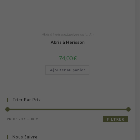
Abris à Herisson
,
L’univers du jardin
Abris à Hérisson
74,00
€
Ajouter au panier
Trier Par Prix
Prix
Prix
PRIX :
70 €
—
80 €
FILTRER
min
max
Nous Suivre