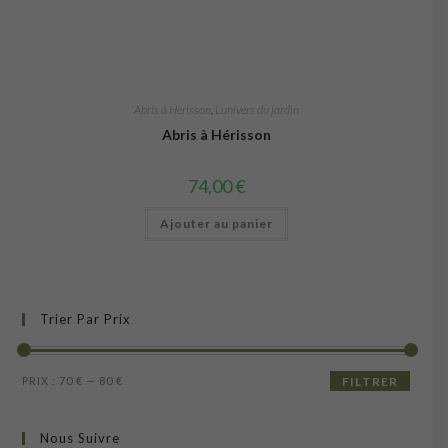
Abris à Herisson
,
L’univers du jardin
Abris à Hérisson
74,00
€
Ajouter au panier
Trier Par Prix
Prix
Prix
PRIX :
70 €
—
80 €
FILTRER
min
max
Nous Suivre