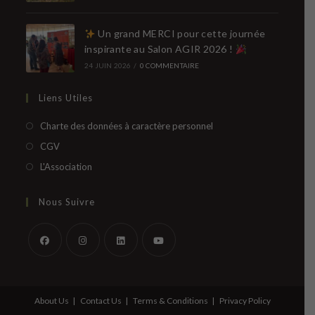
Un grand MERCI pour cette journée
inspirante au Salon AGIR 2026 !
24 JUIN 2026
/
0 COMMENTAIRE
Liens Utiles
S’ouvre
Charte des données à caractère personnel
dans
S’ouvre
CGV
un
dans
S’ouvre
L'Association
nouvel
un
dans
onglet
nouvel
un
Nous Suivre
onglet
nouvel
onglet
S’ouvre
S’ouvre
S’ouvre
S’ouvre
dans
dans
dans
dans
un
un
un
un
About Us
Contact Us
Terms & Conditions
Privacy Policy