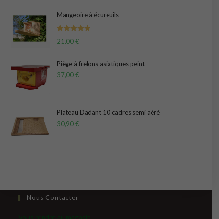
Mangeoire à écureuils
Note
5.00
21,00
€
sur 5
Piège à frelons asiatiques peint
37,00
€
Plateau Dadant 10 cadres semi aéré
30,90
€
Nous Contacter
Vous rendre au magasin