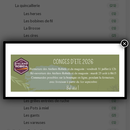
La quincaillerie
(21)
Les herses
(1)
Les bobines de fil
(1)
La Brosse
(1)
Les cires
(2)
×
Les enfumoirs
(1)
Les fixation attaches-ruche
(1)
Les grilles à reine
(2)
Les lèves-cadres
(1)
Les pitons
(1)
Les poignées de ruche
(1)
Les roulettes
(1)
Les crémaillères
(1)
Les grilles entrées de ruche
(1)
Les Pots à miel
(1)
Les gants
(2)
Les vareuses
(1)