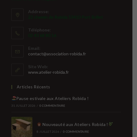
Addresse:
22 chemin de Robida 53410 Port-Brillet
Téléphone:
02 43 68 80 16
Email:
S’ouvre
contact@association-robida.fr
dans
votre
Site Web:
application
www.atelier-robida.fr
Articles Récents
Pause estivale aux Ateliers Robida !
31 JUILLET 2026
/
0 COMMENTAIRE
Nouveauté aux Ateliers Robida !
8 JUILLET 2026
/
0 COMMENTAIRE