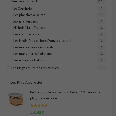
L’univers Du Jardin
(11)
Le Cornhole
(1)
Les planches à palets
(1)
Abris à Herisson
(1)
Nichoir Mulit-Especes
(1)
Les composteurs
(2)
Les jardinières en bois Douglas naturel
(2)
Les mangeoires à écureuils
(1)
Les mangeoires à oiseaux
(1)
Les nichoirs à balcon
(1)
Les Pièges À Frelons Asiatiques
(3)
Les Plus Appréciés
Ruche complète à tenons Dadant 10 cadres toit
plat, plateau plein
Note
5.00
110,42
€
sur 5