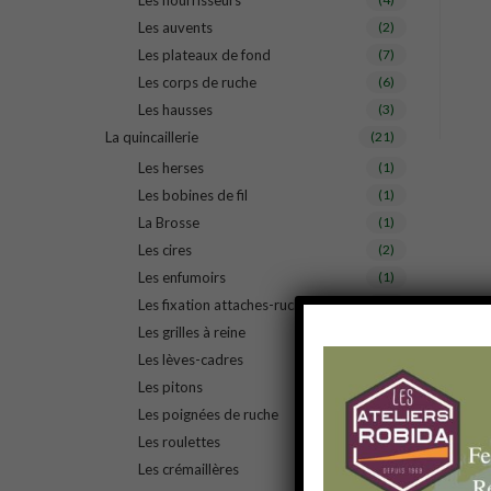
Les nourrisseurs
Les auvents
(2)
Les plateaux de fond
(7)
Les corps de ruche
(6)
Les hausses
(3)
La quincaillerie
(21)
Les herses
(1)
Les bobines de fil
(1)
La Brosse
(1)
Les cires
(2)
Les enfumoirs
(1)
Les fixation attaches-ruche
(1)
Les grilles à reine
(2)
Les lèves-cadres
(1)
Les pitons
(1)
Les poignées de ruche
(1)
Les roulettes
(1)
Les crémaillères
(1)