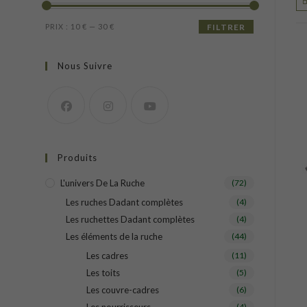
Prix
Prix
PRIX :
10 €
—
30 €
FILTRER
min
max
Nous Suivre
Produits
L'univers De La Ruche
(72)
Les ruches Dadant complètes
(4)
Les ruchettes Dadant complètes
(4)
Les éléments de la ruche
(44)
Les cadres
(11)
Les toits
(5)
Les couvre-cadres
(6)
(4)