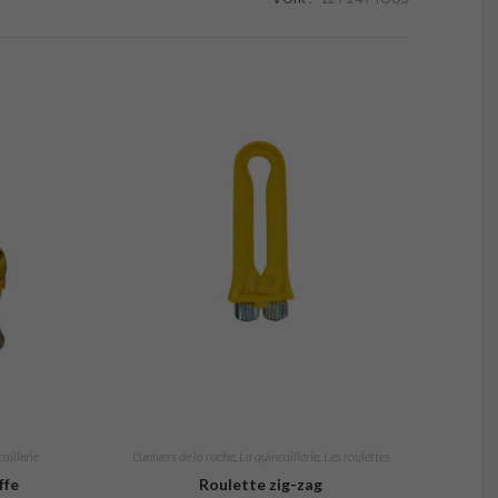
aillerie
L'univers de la ruche
,
La quincaillerie
,
Les roulettes
ffe
Roulette zig-zag