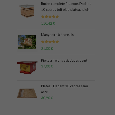
Ruche complète à tenons Dadant
10 cadres toit plat, plateau plein
Note
5.00
110,42
€
sur 5
Mangeoire à écureuils
Note
5.00
21,00
€
sur 5
Piège à frelons asiatiques peint
37,00
€
Plateau Dadant 10 cadres semi
aéré
30,90
€