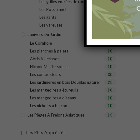
Les grilles entrées de ruche
(1)
Les Pots à miel
(1)
Les gants
(2)
Les vareuses
(1)
L’univers Du Jardin
(11)
Le Cornhole
(1)
Les planches à palets
(1)
Abris à Herisson
(1)
Nichoir Mulit-Especes
(1)
Les composteurs
(2)
Les jardinières en bois Douglas naturel
(2)
Les mangeoires à écureuils
(1)
Les mangeoires à oiseaux
(1)
Les nichoirs à balcon
(1)
Les Pièges À Frelons Asiatiques
(3)
Les Plus Appréciés