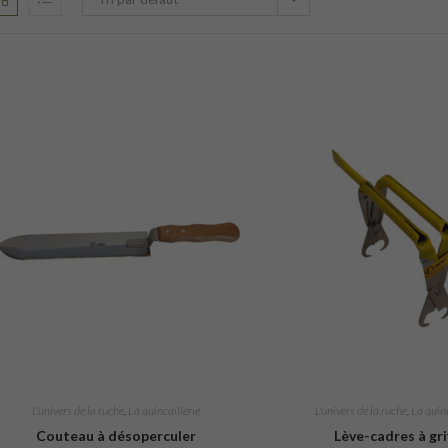
L'univers de la ruche
,
La quincaillerie
L'univers de la ruche
,
La quinc
Couteau à désoperculer
Lève-cadres à gri