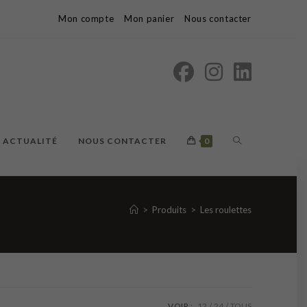
Mon compte
Mon panier
Nous contacter
TOGGLE
ACTUALITÉ
NOUS CONTACTER
0
WEBSITE
>
Produits
>
Les roulettes
SEARCH
VOIR :
12
24
TOUS