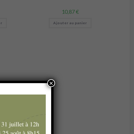
10,87
€
er
Ajouter au panier
×