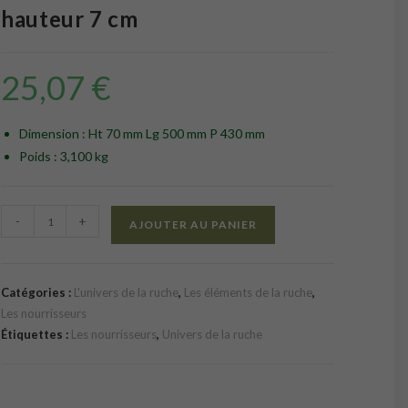
hauteur 7 cm
25,07
€
Dimension : Ht 70 mm Lg 500 mm P 430 mm
Poids : 3,100 kg
quantité
-
+
AJOUTER AU PANIER
de
Nourrisseur
Dadant
Catégories :
L'univers de la ruche
,
Les éléments de la ruche
,
10
Les nourrisseurs
cadres
Étiquettes :
Les nourrisseurs
,
Univers de la ruche
hauteur
7
cm