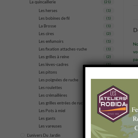
La quincaillerie
(21)
Les herses
(1)
Les bobines de fil
(1)
La Brosse
(1)
D
Les cires
(2)
Les enfumoirs
(1)
No
Les fixation attaches-ruche
(1)
vo
Les grilles à reine
(2)
pa
Les lèves-cadres
(1)
Les pitons
(1)
G
Les poignées de ruche
(1)
Les roulettes
(1)
Les crémaillères
(1)
Les grilles entrées de ruche
(1)
Les Pots à miel
(1)
Les gants
(2)
Les vareuses
(1)
L’univers Du Jardin
(11)