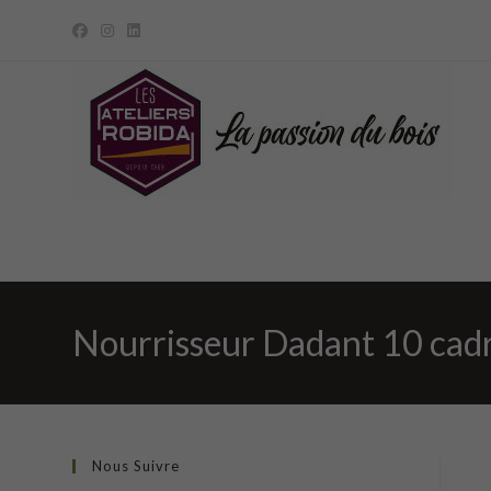
Skip
to
content
Nourrisseur Dadant 10 cad
Nous Suivre