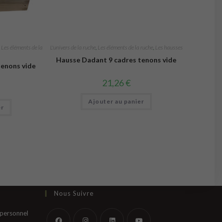
,
Les éléments de la
L'univers de la ruche
,
Les éléments de la ruche
,
Les hausses
Hausse Dadant 9 cadres tenons vide
tenons vide
21,26
€
Ajouter au panier
er
Nous Suivre
S’ouvre
 personnel