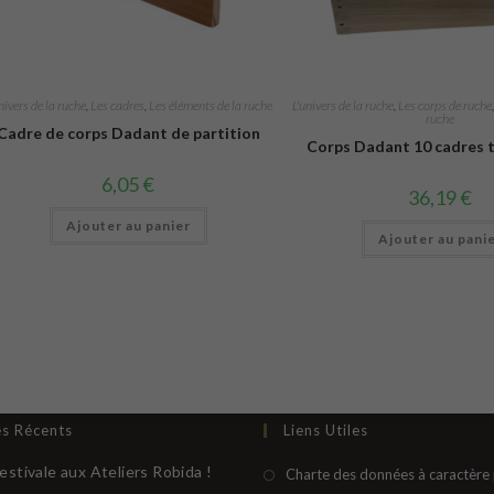
nivers de la ruche
,
Les cadres
,
Les éléments de la ruche
L'univers de la ruche
,
Les corps de ruche
ruche
Cadre de corps Dadant de partition
Corps Dadant 10 cadres 
6,05
€
36,19
€
Ajouter au panier
Ajouter au pani
es Récents
Liens Utiles
estivale aux Ateliers Robida !
Charte des données à caractère