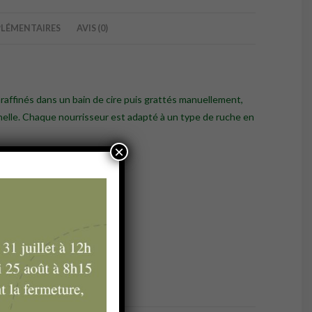
LÉMENTAIRES
AVIS (0)
araffinés dans un bain de cire puis grattés manuellement,
nnelle. Chaque nourrisseur est adapté à un type de ruche en
×