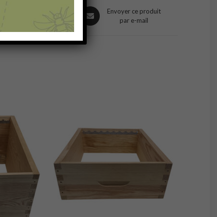
s
Opens
Partager sur
Envoyer ce produit
Pinterest
par e-mail
in
a
new
ow
window