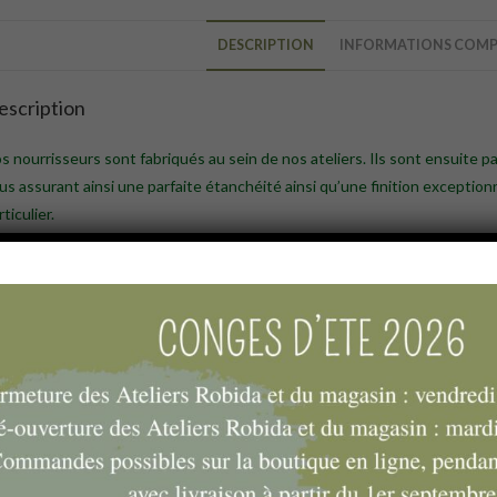
DESCRIPTION
INFORMATIONS COMP
escription
s nourrisseurs sont fabriqués au sein de nos ateliers. Ils sont ensuite p
us assurant ainsi une parfaite étanchéité ainsi qu’une finition exceptio
rticulier.
amme :
Nourrisseur Dadant 10 cadres hauteur 7 cm
Nourrisseur Dadant 6 cadres hauteur 7 cm
Nourrisseur Dadant 6 cadres lourd
Nourrisseur Warré hauteur 7 cm