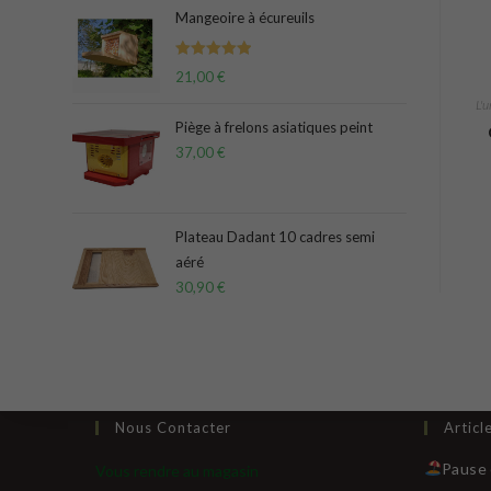
Mangeoire à écureuils
Note
5.00
21,00
€
sur 5
L'u
Piège à frelons asiatiques peint
37,00
€
Plateau Dadant 10 cadres semi
aéré
30,90
€
Nous Contacter
Articl
Pause 
Vous rendre au magasin