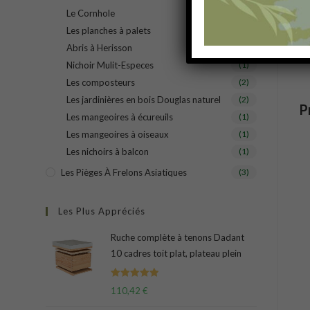
Le Cornhole
(1)
Les planches à palets
(1)
Abris à Herisson
(1)
Nichoir Mulit-Especes
(1)
Les composteurs
(2)
Les jardinières en bois Douglas naturel
(2)
P
Les mangeoires à écureuils
(1)
Les mangeoires à oiseaux
(1)
Les nichoirs à balcon
(1)
Les Pièges À Frelons Asiatiques
(3)
Les Plus Appréciés
Ruche complète à tenons Dadant
10 cadres toit plat, plateau plein
Note
5.00
110,42
€
sur 5