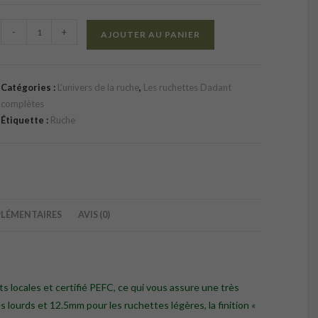
quantité
-
+
AJOUTER AU PANIER
de
Ruchette
complète
Catégories :
L'univers de la ruche
,
Les ruchettes Dadant
Dadant
complètes
6
Étiquette :
Ruche
cadres,
plateau
fixe
plein
LÉMENTAIRES
AVIS (0)
s locales et certifié PEFC, ce qui vous assure une très
 lourds et 12.5mm pour les ruchettes légères, la finition «