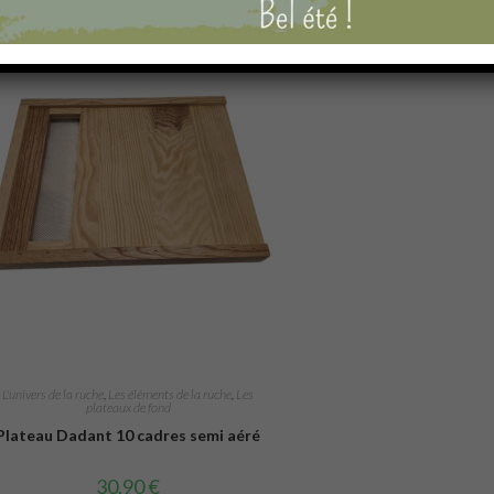
L'univers de la ruche
,
Les éléments de la ruche
,
Les
plateaux de fond
Plateau Dadant 10 cadres semi aéré
30,90
€