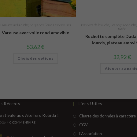
L'univers de la ruche
,
La quincaillerie
,
Les vareuses
L'univers de la ruche
,
Les corps de ruche
ruche
Vareuse avec voile rond amovible
Ruchette complète Dadan
lourds, plateau amovib
53,62
€
Ce
32,92
€
Choix des options
produit
a
plusieurs
Ajouter au pani
variations.
Les
options
peuvent
être
choisies
sur
la
es Récents
Liens Utiles
page
du
produit
estivale aux Ateliers Robida !
Charte des données à caractère
2026
/
0 COMMENTAIRE
S’ouvre
CGV
dans
S’ouvre
L'Association