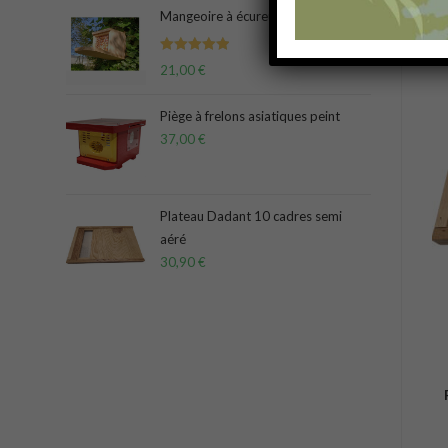
Mangeoire à écureuils
Note
5.00
21,00
€
sur 5
Piège à frelons asiatiques peint
37,00
€
Plateau Dadant 10 cadres semi
aéré
30,90
€