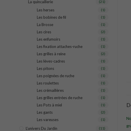
La quincaillerie
(21)
Les herses
(1)
Les bobines de fil
(1)
La Brosse
(1)
Les cires
(2)
Les enfumoirs
(1)
Les fixation attaches-ruche
(1)
Les grilles à reine
(2)
Les lèves-cadres
(1)
Les pitons
(1)
Les poignées de ruche
(1)
Les roulettes
(1)
Les crémaillères
(1)
Les grilles entrées de ruche
(1)
D
Les Pots à miel
(1)
Les gants
(2)
No
Les vareuses
(1)
gr
L’univers Du Jardin
(11)