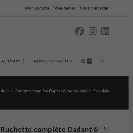
Mon compte
Mon panier
Nous contacter
TOGGLE
ACTUALITÉ
NOUS CONTACTER
0
WEBSITE
tique
>
Ruchette complète Dadant 6 cadres, plateau fixe plein
SEARCH
Ruchette complète Dadant 6