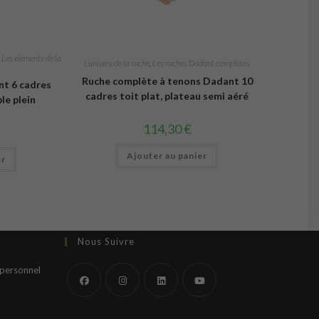
,
Les éléments de la
L'univers de la ruche
,
Les ruches Dadant complètes
Ruche complète à tenons Dadant 10
t 6 cadres
cadres toit plat, plateau semi aéré
le plein
114,30
€
Ajouter au panier
er
Nous Suivre
S’ouvre
 personnel
dans
un
S’ouvre
S’ouvre
S’ouvre
S’ouvre