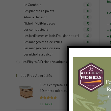
ha
Le Cornhole
(1)
Les planches à palets
(1)
G
Abris à Herisson
(1)
Nichoir Mulit-Especes
(1)
– 
Les composteurs
(2)
– 
Les jardinières en bois Douglas naturel
(2)
– 
Les mangeoires à écureuils
(1)
– 
Les mangeoires à oiseaux
(1)
Les nichoirs à balcon
(1)
Les Pièges À Frelons Asiatiques
(3)
Les Plus Appréciés
Ruche complète à tenons Dadant
10 cadres toit plat, plateau plein
Note
5.00
V
110,42
€
sur 5