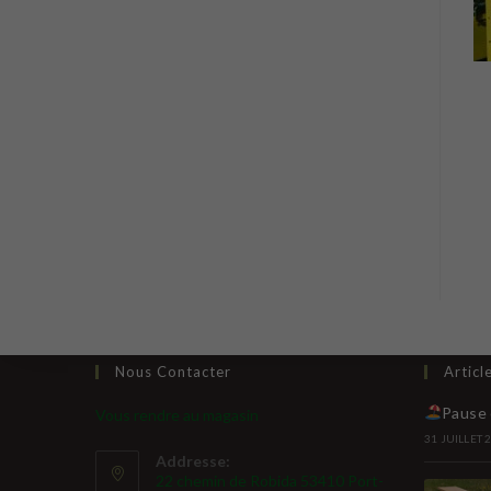
Nous Contacter
Articl
Pause 
Vous rendre au magasin
31 JUILLET 
Addresse:
22 chemin de Robida 53410 Port-