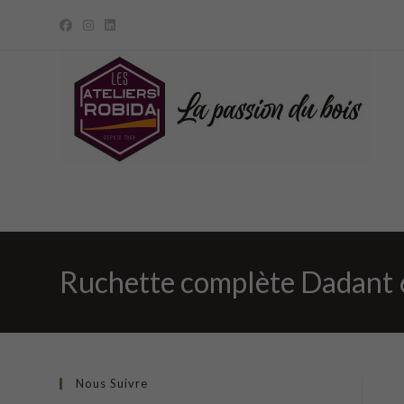
Skip
to
content
Ruchette complète Dadant 6 
Nous Suivre