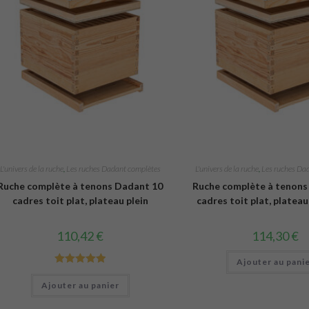
L'univers de la ruche
,
Les ruches Dadant complètes
L'univers de la ruche
,
Les ruches Da
Ruche complète à tenons Dadant 10
Ruche complète à tenons
cadres toit plat, plateau plein
cadres toit plat, platea
110,42
€
114,30
€
Ajouter au pani
Note
5.00
Ajouter au panier
sur 5