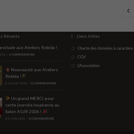
es Récents
Liens Utiles
estivale aux Ateliers Robida !
Charte des données à caractère
2026
/
0 COMMENTAIRE
S’ouvre
CGV
dans
S’ouvre
L'Association
Nouveauté aux Ateliers
un
dans
Robida !
nouvel
un
8 JUILLET 2026
/
0 COMMENTAIRE
onglet
nouvel
onglet
Un grand MERCI pour
cette journée inspirante au
Salon AGIR 2026 !
24 JUIN 2026
/
0 COMMENTAIRE