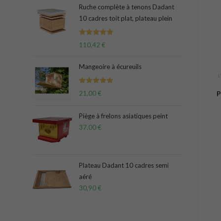
Ruche complète à tenons Dadant
10 cadres toit plat, plateau plein
Note
5.00
110,42
€
sur 5
Mangeoire à écureuils
L
Note
5.00
P
21,00
€
sur 5
Piège à frelons asiatiques peint
37,00
€
Plateau Dadant 10 cadres semi
aéré
30,90
€