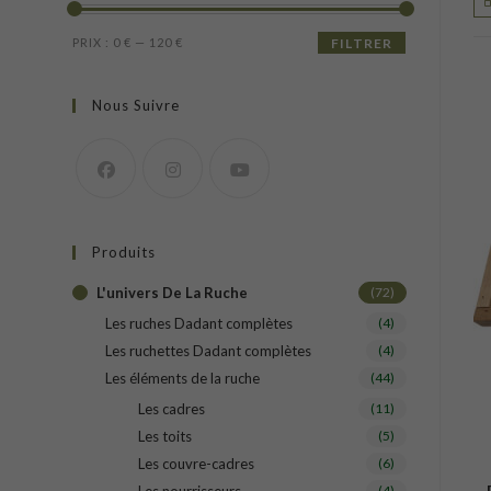
Prix
Prix
PRIX :
0 €
—
120 €
FILTRER
min
max
Nous Suivre
Produits
L'univers De La Ruche
(72)
Les ruches Dadant complètes
(4)
Les ruchettes Dadant complètes
(4)
Les éléments de la ruche
(44)
Les cadres
(11)
Les toits
(5)
Les couvre-cadres
(6)
(4)