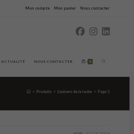
Mon compte
Mon panier
Nous contacter
TOGGLE
ACTUALITÉ
NOUS CONTACTER
0
WEBSITE
>
Produits
>
L'univers de la ruche
>
Page 5
SEARCH
VOIR :
12
24
TOUS