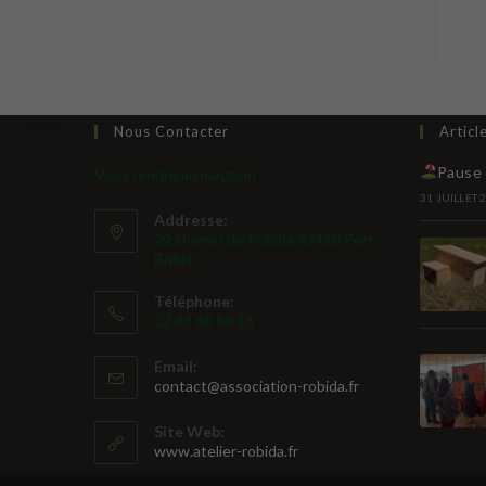
Nous Contacter
Articl
Pause 
Vous rendre au magasin
31 JUILLET 
Addresse:
22 chemin de Robida 53410 Port-
Brillet
Téléphone:
02 43 68 80 16
Email:
S’ouvre
contact@association-robida.fr
dans
votre
Site Web:
application
www.atelier-robida.fr