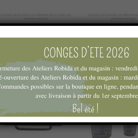
L'univers de la ruche
,
Les éléments de la ruche
,
Les
L'univers de la ruche
,
Les éléments d
plateaux de fond
plateaux de fond
Plateau Dadant 6 cadres réversible
Plateau Dadant 6 cadres
ruchette lourde
ruchette lourd
13,40
€
17,52
€
Ajouter au panier
Ajouter au pani