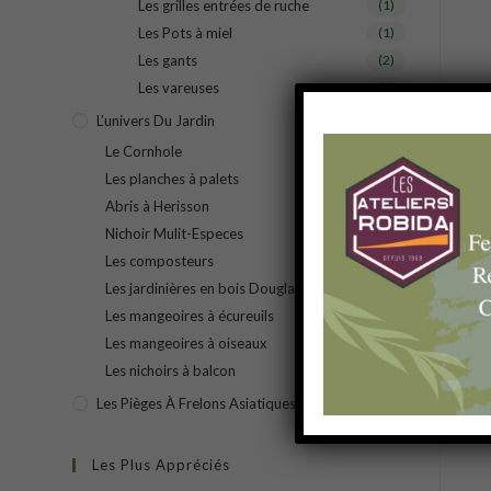
Les grilles entrées de ruche
(1)
Les Pots à miel
(1)
Les gants
(2)
Les vareuses
(1)
L’univers Du Jardin
(11)
Le Cornhole
(1)
Les planches à palets
(1)
Abris à Herisson
(1)
Nichoir Mulit-Especes
(1)
Les composteurs
(2)
Les jardinières en bois Douglas naturel
(2)
Les mangeoires à écureuils
(1)
Les mangeoires à oiseaux
(1)
Les nichoirs à balcon
(1)
Les Pièges À Frelons Asiatiques
(3)
Les Plus Appréciés