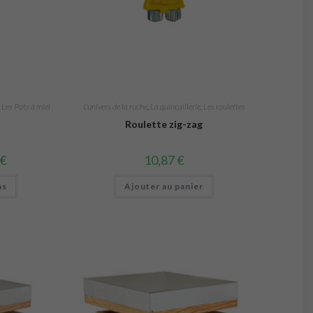
,
Les Pots à miel
L'univers de la ruche
,
La quincaillerie
,
Les roulettes
Roulette zig-zag
Plage
€
10,87
€
de
prix :
Ce
ns
0,34 €
Ajouter au panier
produit
à
a
0,64 €
plusieurs
variations.
Les
options
peuvent
être
choisies
sur
la
page
du