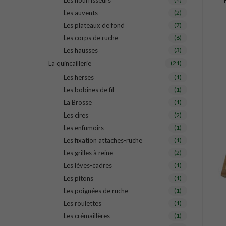
Les nourrisseurs
Les auvents
(2)
Les plateaux de fond
(7)
Les corps de ruche
(6)
Les hausses
(3)
La quincaillerie
(21)
Les herses
(1)
Les bobines de fil
(1)
La Brosse
(1)
Les cires
(2)
Les enfumoirs
(1)
Les fixation attaches-ruche
(1)
Les grilles à reine
(2)
Les lèves-cadres
(1)
Les pitons
(1)
Les poignées de ruche
(1)
Les roulettes
(1)
Les crémaillères
(1)