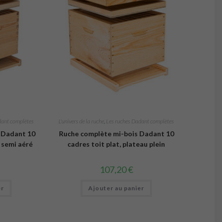
produit
dant complètes
L'univers de la ruche
,
Les ruches Dadant complètes
 Dadant 10
Ruche complète mi-bois Dadant 10
u semi aéré
cadres toit plat, plateau plein
107,20
€
er
Ajouter au panier