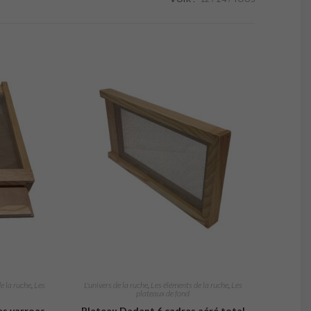
e la ruche
,
Les
L'univers de la ruche
,
Les éléments de la ruche
,
Les
plateaux de fond
es varroas
Plateau Dadant 6 cadres aéré total