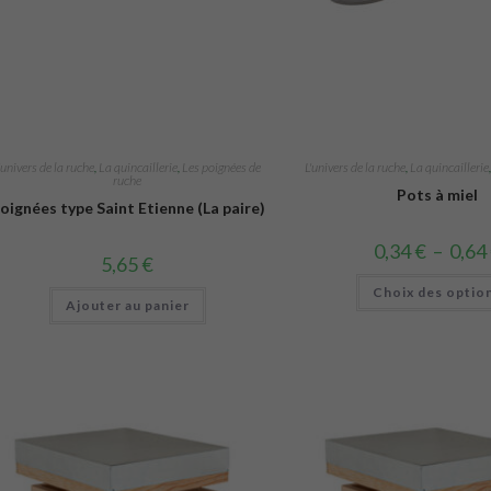
'univers de la ruche
,
La quincaillerie
,
Les poignées de
L'univers de la ruche
,
La quincaillerie
ruche
Pots à miel
oignées type Saint Etienne (La paire)
0,34
€
–
0,64
5,65
€
Choix des optio
Ajouter au panier