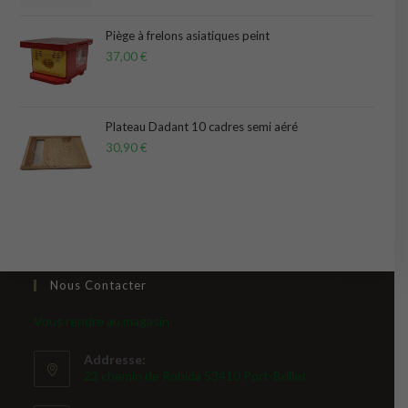
sur 5
Piège à frelons asiatiques peint
37,00
€
Plateau Dadant 10 cadres semi aéré
30,90
€
Nous Contacter
Vous rendre au magasin
Addresse:
22 chemin de Robida 53410 Port-Brillet