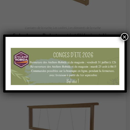
L'univers de la ruche
,
Les cadres
,
Les éléments de la ruche
Cadre de corps Dadant monté et filé horizontal inox
×
1,73
€
Ajouter au panier