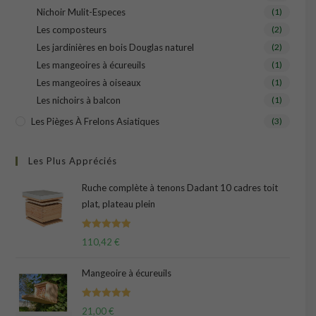
Nichoir Mulit-Especes
(1)
Les composteurs
(2)
Les jardinières en bois Douglas naturel
(2)
Les mangeoires à écureuils
(1)
Les mangeoires à oiseaux
(1)
Les nichoirs à balcon
(1)
Les Pièges À Frelons Asiatiques
(3)
Les Plus Appréciés
Ruche complète à tenons Dadant 10 cadres toit
plat, plateau plein
Note
5.00
110,42
€
sur 5
Mangeoire à écureuils
Note
5.00
21,00
€