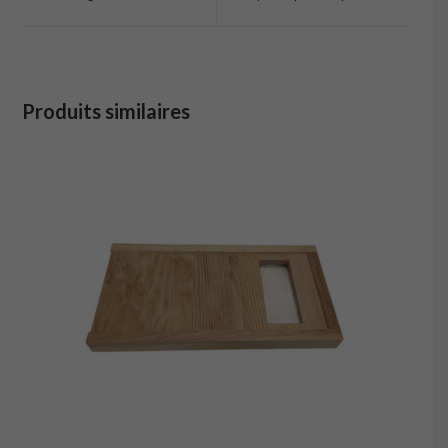
new
new
window
window
Produits similaires