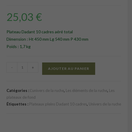
25,03
€
Plateau Dadant 10 cadres aéré total
Dimension : Ht 450 mm Lg 540 mm P 430 mm
Poids : 1,7 kg
quantité
-
+
AJOUTER AU PANIER
de
Plateau
Dadant
Catégories :
L'univers de la ruche
,
Les éléments de la ruche
,
Les
6
plateaux de fond
cadres
Étiquettes :
Plateaux pleins Dadant 10 cadres
,
Univers de la ruche
aéré
total