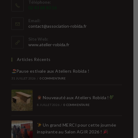
Téléphone:
02 43 68 80 16
Email:
S’ouvre
contact@association-robida.fr
dans
votre
Site Web:
application
www.atelier-robida.fr
Articles Récents
Pause estivale aux Ateliers Robida !
31 JUILLET 2026
/
0 COMMENTAIRE
Nouveauté aux Ateliers Robida !
8 JUILLET 2026
/
0 COMMENTAIRE
Un grand MERCI pour cette journée
inspirante au Salon AGIR 2026 !