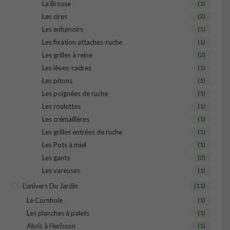
La Brosse
(1)
Les cires
(2)
Les enfumoirs
(1)
Les fixation attaches-ruche
(1)
Les grilles à reine
(2)
Les lèves-cadres
(1)
Les pitons
(1)
Les poignées de ruche
(1)
Les roulettes
(1)
Les crémaillères
(1)
Les grilles entrées de ruche
(1)
Les Pots à miel
(1)
Les gants
(2)
Les vareuses
(1)
L’univers Du Jardin
(11)
Le Cornhole
(1)
Les planches à palets
(1)
Abris à Herisson
(1)