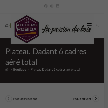
Skip
to
content
0
Plateau Dadant 6 cadres
aéré total
>
Boutique
>
Plateau Dadant 6 cadres aéré total
Produit précédent
Produit suivant