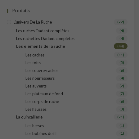
Produits
L'univers De La Ruche
(72)
Les ruches Dadant complètes
(4)
Les ruchettes Dadant complètes
(4)
Les éléments de la ruche
(44)
Les cadres
(11)
Les toits
(5)
Les couvre-cadres
(6)
Les nourrisseurs
(4)
Les auvents
(2)
Les plateaux de fond
(7)
Les corps de ruche
(6)
Les hausses
(3)
La quincaillerie
(21)
Les herses
(1)
Les bobines de fil
(1)