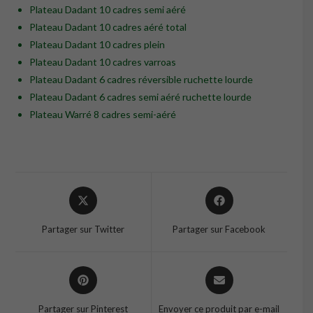
Plateau Dadant 10 cadres semi aéré
Plateau Dadant 10 cadres aéré total
Plateau Dadant 10 cadres plein
Plateau Dadant 10 cadres varroas
Plateau Dadant 6 cadres réversible ruchette lourde
Plateau Dadant 6 cadres semi aéré ruchette lourde
Plateau Warré 8 cadres semi-aéré
Opens
Opens
in
in
a
a
Partager sur Twitter
Partager sur Facebook
new
new
window
window
Opens
Opens
in
in
a
a
Partager sur Pinterest
Envoyer ce produit par e-mail