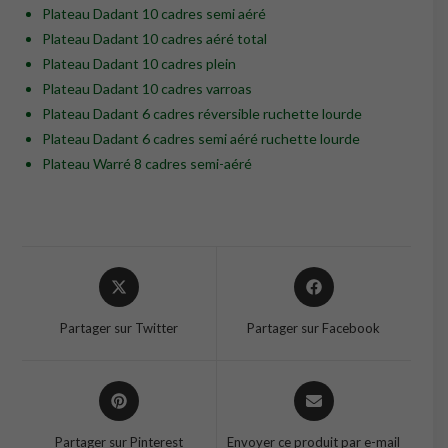
Plateau Dadant 10 cadres semi aéré
Plateau Dadant 10 cadres aéré total
Plateau Dadant 10 cadres plein
Plateau Dadant 10 cadres varroas
Plateau Dadant 6 cadres réversible ruchette lourde
Plateau Dadant 6 cadres semi aéré ruchette lourde
Plateau Warré 8 cadres semi-aéré
Opens
Opens
in
in
a
a
Partager sur Twitter
Partager sur Facebook
new
new
window
window
Opens
Opens
in
in
a
a
Partager sur Pinterest
Envoyer ce produit par e-mail