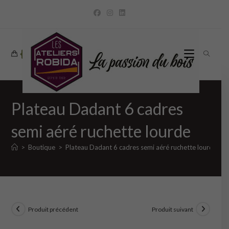
Skip
to
content
0
Plateau Dadant 6 cadres
semi aéré ruchette lourde
>
Boutique
>
Plateau Dadant 6 cadres semi aéré ruchette lourde
Produit précédent
Produit suivant