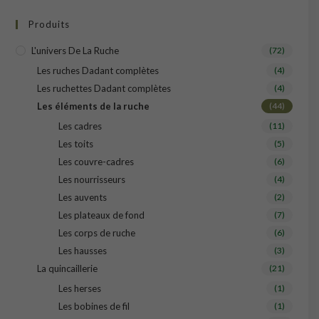
Produits
L'univers De La Ruche
(72)
Les ruches Dadant complètes
(4)
Les ruchettes Dadant complètes
(4)
Les éléments de la ruche
(44)
Les cadres
(11)
Les toits
(5)
Les couvre-cadres
(6)
Les nourrisseurs
(4)
Les auvents
(2)
Les plateaux de fond
(7)
Les corps de ruche
(6)
Les hausses
(3)
La quincaillerie
(21)
Les herses
(1)
Les bobines de fil
(1)