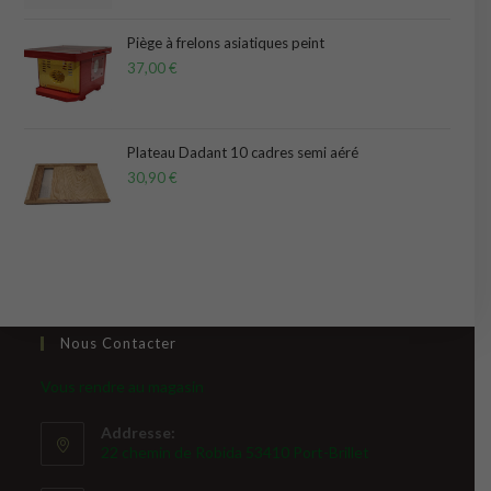
sur 5
Piège à frelons asiatiques peint
37,00
€
Plateau Dadant 10 cadres semi aéré
30,90
€
Nous Contacter
Vous rendre au magasin
Addresse:
22 chemin de Robida 53410 Port-Brillet