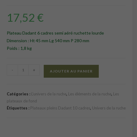
17,52
€
Plateau Dadant 6 cadres semi aéré ruchette lourde
Dimension : Ht 45 mm Lg 540 mm P 280 mm
Poids : 1,8 kg
quantité
-
+
AJOUTER AU PANIER
de
Plateau
Dadant
Catégories :
L'univers de la ruche
,
Les éléments de la ruche
,
Les
6
plateaux de fond
cadres
Étiquettes :
Plateaux pleins Dadant 10 cadres
,
Univers de la ruche
semi
aéré
ruchette
lourde