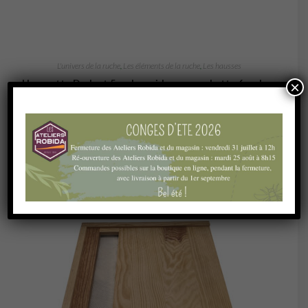
L'univers de la ruche
,
Les éléments de la ruche
,
Les hausses
Haussette Dadant 5 cadres vide pour ruchette 6 cadres
×
14,57
€
Ajouter au panier