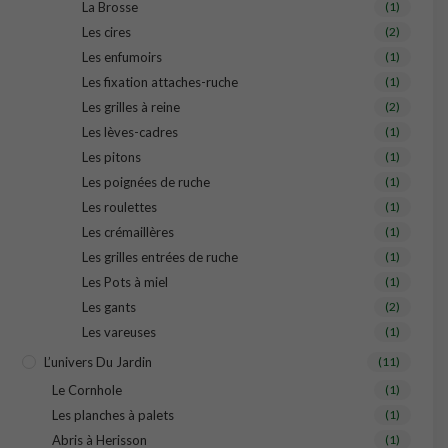
La Brosse
(1)
Les cires
(2)
Les enfumoirs
(1)
Les fixation attaches-ruche
(1)
Les grilles à reine
(2)
Les lèves-cadres
(1)
Les pitons
(1)
Les poignées de ruche
(1)
Les roulettes
(1)
Les crémaillères
(1)
Les grilles entrées de ruche
(1)
Les Pots à miel
(1)
Les gants
(2)
Les vareuses
(1)
L’univers Du Jardin
(11)
Le Cornhole
(1)
Les planches à palets
(1)
Abris à Herisson
(1)