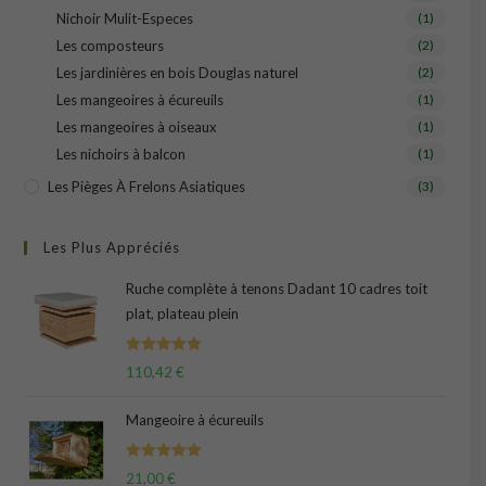
Nichoir Mulit-Especes
(1)
Les composteurs
(2)
Les jardinières en bois Douglas naturel
(2)
Les mangeoires à écureuils
(1)
Les mangeoires à oiseaux
(1)
Les nichoirs à balcon
(1)
Les Pièges À Frelons Asiatiques
(3)
Les Plus Appréciés
Ruche complète à tenons Dadant 10 cadres toit
plat, plateau plein
Note
5.00
110,42
€
sur 5
Mangeoire à écureuils
Note
5.00
21,00
€