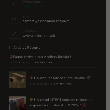
Téléphone:
02 43 68 80 16
Email:
S’ouvre
contact@association-robida.fr
dans
votre
Site Web:
application
www.atelier-robida.fr
Articles Récents
Pause estivale aux Ateliers Robida !
31 JUILLET 2026
/
0 COMMENTAIRE
Nouveauté aux Ateliers Robida !
8 JUILLET 2026
/
0 COMMENTAIRE
Un grand MERCI pour cette journée
inspirante au Salon AGIR 2026 !