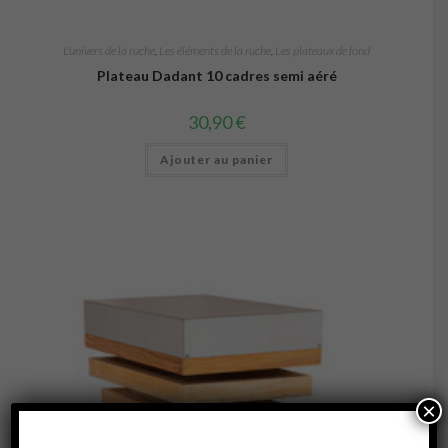
L'univers de la ruche
,
Les éléments de la ruche
,
Les plateaux de fond
Plateau Dadant 10 cadres semi aéré
30,90
€
Ajouter au panier
×