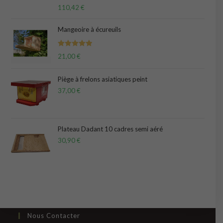
Note
5.00
110,42
€
sur 5
Mangeoire à écureuils
Note
5.00
21,00
€
sur 5
Piège à frelons asiatiques peint
37,00
€
Plateau Dadant 10 cadres semi aéré
30,90
€
Nous Contacter