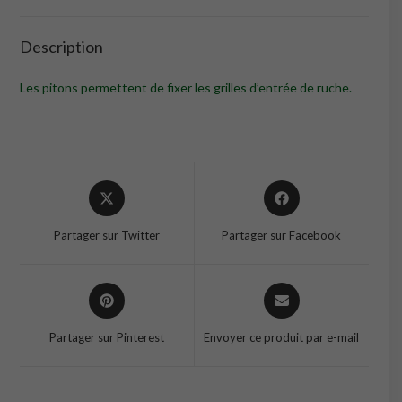
Description
Les pitons permettent de fixer les grilles d’entrée de ruche.
Opens
Opens
in
in
a
a
Partager sur Twitter
Partager sur Facebook
new
new
window
window
Opens
Opens
in
in
a
a
Partager sur Pinterest
Envoyer ce produit par e-mail
new
new
window
window