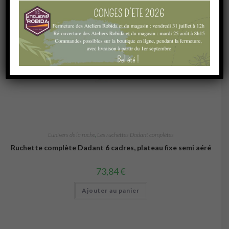
L'univers de la ruche
,
Les ruchettes Dadant complètes
Ruchette complète Dadant 6 cadres, plateau fixe semi aéré
73,84
€
Ajouter au panier