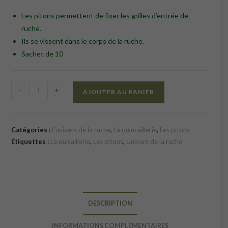
Les pitons permettent de fixer les grilles d’entrée de
ruche.
Ils se vissent dans le corps de la ruche.
Sachet de 10
quantité
-
+
AJOUTER AU PANIER
de
Pitons
fermés
Catégories :
L'univers de la ruche
,
La quincaillerie
,
Les pitons
sachet
Étiquettes :
La quicaillerie
,
Les pitons
,
Univers de la ruche
de
10
DESCRIPTION
INFORMATIONS COMPLÉMENTAIRES