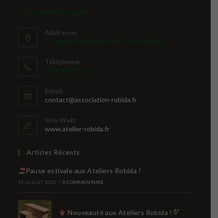
Vous rendre au magasin
Addresse:
22 chemin de Robida 53410 Port-Brillet
Téléphone:
02 43 68 80 16
Email:
S’ouvre
contact@association-robida.fr
dans
votre
Site Web:
application
www.atelier-robida.fr
Articles Récents
Pause estivale aux Ateliers Robida !
31 JUILLET 2026
/
0 COMMENTAIRE
Nouveauté aux Ateliers Robida !