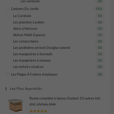
Les vareuses
(1)
L’univers Du Jardin
(11)
Le Cornhole
(1)
Les planches à palets
(1)
Abris à Herisson
(1)
Nichoir Mulit-Especes
(1)
Les composteurs
(2)
Les jardinières en bois Douglas naturel
(2)
Les mangeoires à écureuils
(1)
Les mangeoires à oiseaux
(1)
Les nichoirs à balcon
(1)
Les Pièges À Frelons Asiatiques
(3)
Les Plus Appréciés
Ruche complète à tenons Dadant 10 cadres toit
plat, plateau plein