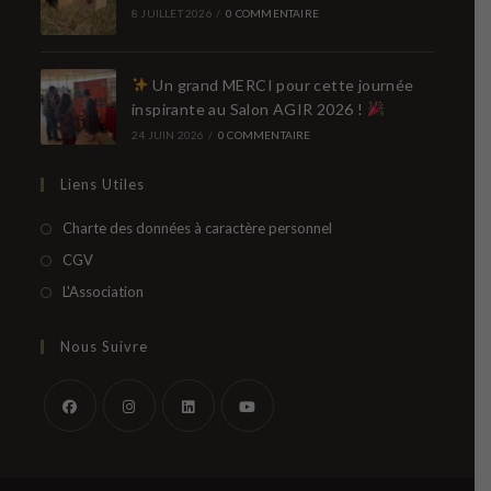
8 JUILLET 2026
/
0 COMMENTAIRE
Un grand MERCI pour cette journée
inspirante au Salon AGIR 2026 !
24 JUIN 2026
/
0 COMMENTAIRE
Liens Utiles
S’ouvre
Charte des données à caractère personnel
dans
S’ouvre
CGV
un
dans
S’ouvre
L'Association
nouvel
un
dans
onglet
nouvel
un
Nous Suivre
onglet
nouvel
onglet
S’ouvre
S’ouvre
S’ouvre
S’ouvre
dans
dans
dans
dans