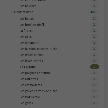
Les hausses
(3)
La quincaillerie
(21)
Les herses
(1)
Les bobines de fil
(1)
La Brosse
(1)
Les cires
(2)
Les enfumoirs
(1)
Les fixation attaches-ruche
(1)
Les grilles à reine
(2)
Les lèves-cadres
(1)
Les pitons
(1)
Les poignées de ruche
(1)
Les roulettes
(1)
Les crémaillères
(1)
Les grilles entrées de ruche
(1)
Les Pots à miel
(1)
Les gants
(2)