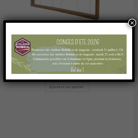
×
L'univers de la ruche
,
Les cadres
,
Les éléments de la ruche
Cadre de hausse Dadant monté et filé vertical inox
1,72
€
Ajouter au panier