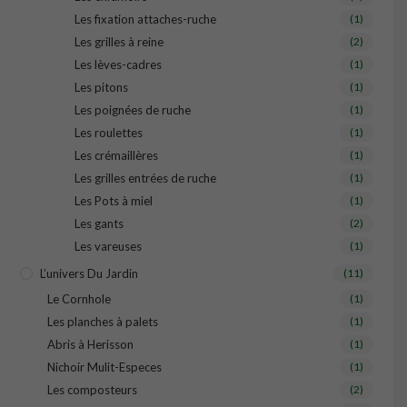
Les fixation attaches-ruche
(1)
Les grilles à reine
(2)
Les lèves-cadres
(1)
Les pitons
(1)
Les poignées de ruche
(1)
Les roulettes
(1)
Les crémaillères
(1)
Les grilles entrées de ruche
(1)
Les Pots à miel
(1)
Les gants
(2)
Les vareuses
(1)
L’univers Du Jardin
(11)
Le Cornhole
(1)
Les planches à palets
(1)
Abris à Herisson
(1)
Nichoir Mulit-Especes
(1)
Les composteurs
(2)