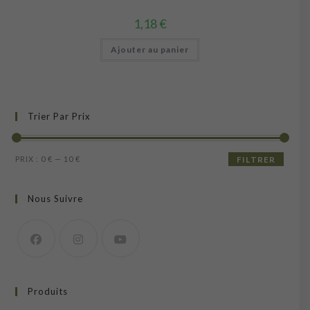
1,18
€
Ajouter au panier
Trier Par Prix
Prix
Prix
PRIX :
0 €
—
10 €
FILTRER
min
max
Nous Suivre
Produits