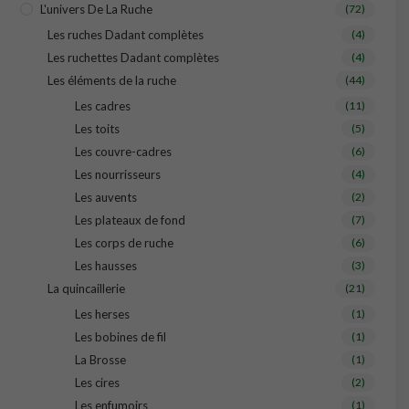
L'univers De La Ruche
(72)
Les ruches Dadant complètes
(4)
Les ruchettes Dadant complètes
(4)
Les éléments de la ruche
(44)
Les cadres
(11)
Les toits
(5)
Les couvre-cadres
(6)
Les nourrisseurs
(4)
Les auvents
(2)
Les plateaux de fond
(7)
Les corps de ruche
(6)
Les hausses
(3)
La quincaillerie
(21)
Les herses
(1)
Les bobines de fil
(1)
La Brosse
(1)
Les cires
(2)
Les enfumoirs
(1)