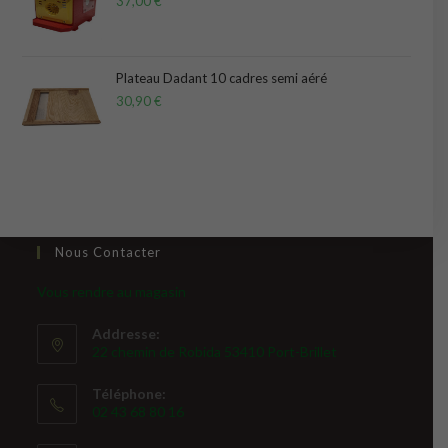
37,00
€
Plateau Dadant 10 cadres semi aéré
30,90
€
Nous Contacter
Vous rendre au magasin
Addresse:
22 chemin de Robida 53410 Port-Brillet
Téléphone:
02 43 68 80 16