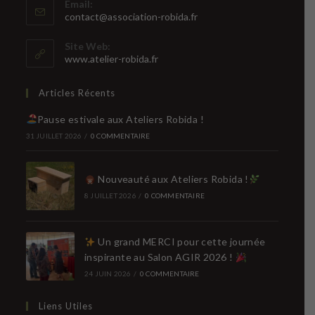
Email:
S’ouvre
contact@association-robida.fr
dans
votre
Site Web:
application
www.atelier-robida.fr
Articles Récents
Pause estivale aux Ateliers Robida !
31 JUILLET 2026
/
0 COMMENTAIRE
Nouveauté aux Ateliers Robida !
8 JUILLET 2026
/
0 COMMENTAIRE
Un grand MERCI pour cette journée
inspirante au Salon AGIR 2026 !
24 JUIN 2026
/
0 COMMENTAIRE
Liens Utiles