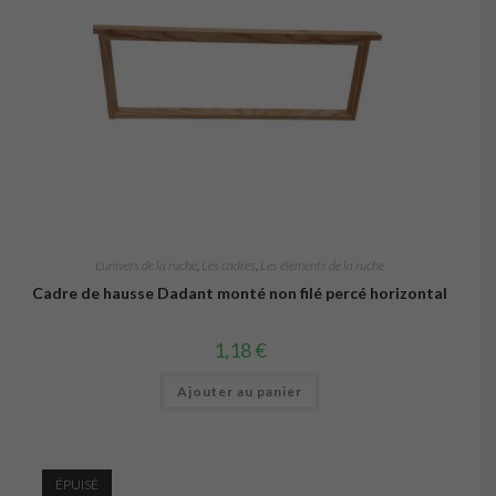
L'univers de la ruche
,
Les cadres
,
Les éléments de la ruche
Cadre de hausse Dadant monté non filé percé horizontal
1,18
€
Ajouter au panier
ÉPUISÉ