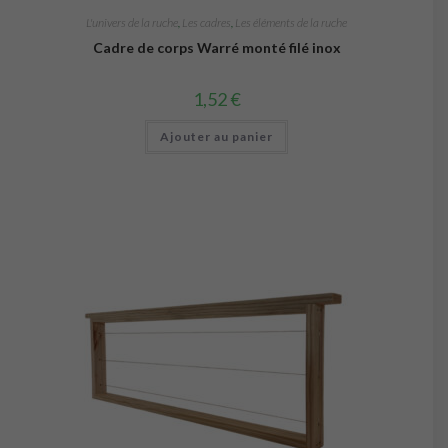
L'univers de la ruche
,
Les cadres
,
Les éléments de la ruche
Cadre de corps Warré monté filé inox
1,52
€
Ajouter au panier