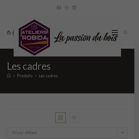
Skip
to
content
0
Les cadres
>
Produits
>
Les cadres
Tri par défaut