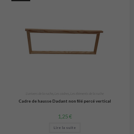
L'univers de la ruche
,
Les cadres
,
Les éléments de la ruche
Cadre de hausse Dadant non filé percé vertical
1,25
€
Lire la suite