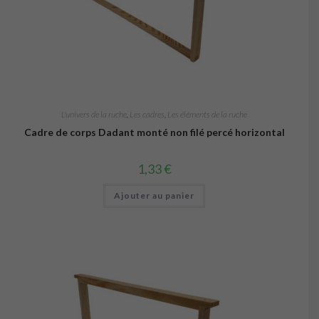
L'univers de la ruche
,
Les cadres
,
Les éléments de la ruche
Cadre de corps Dadant monté non filé percé horizontal
1,33
€
Ajouter au panier