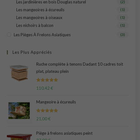
Les jardinières en bois Douglas naturel
(2)
Les mangeoires à écureuils
(1)
Les mangeoires à oiseaux
(1)
Les nichoirs à balcon
(1)
Les Pièges À Frelons Asiatiques
(3)
Les Plus Appréciés
Ruche complète à tenons Dadant 10 cadres toit
plat, plateau plein
Note
5.00
110,42
€
sur 5
Mangeoire à écureuils
Note
5.00
21,00
€
sur 5
Piège à frelons asiatiques peint