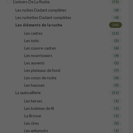
L'univers De La Ruche
(72)
Les ruches Dadant complètes
(4)
Les ruchettes Dadant complètes
(4)
Les éléments de la ruche
(44)
Les cadres
(11)
Les toits
(5)
Les couvre-cadres
(6)
Les nourrisseurs
(4)
Les auvents
(2)
Les plateaux de fond
(7)
Les corps de ruche
(6)
Les hausses
(3)
La quincaillerie
(21)
Les herses
(1)
Les bobines de fil
(1)
La Brosse
(1)
Les cires
(2)
Les enfumoirs
(1)