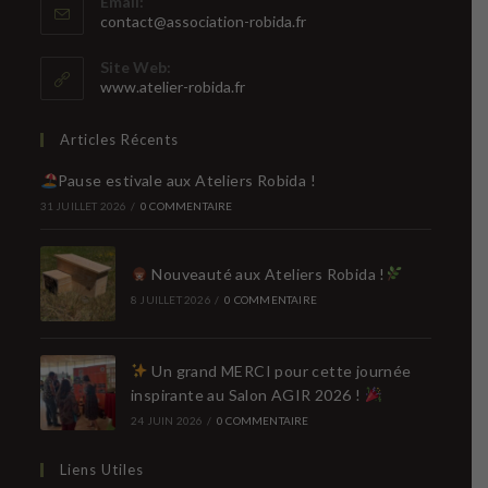
Email:
S’ouvre
contact@association-robida.fr
dans
votre
Site Web:
application
www.atelier-robida.fr
Articles Récents
Pause estivale aux Ateliers Robida !
31 JUILLET 2026
/
0 COMMENTAIRE
Nouveauté aux Ateliers Robida !
8 JUILLET 2026
/
0 COMMENTAIRE
Un grand MERCI pour cette journée
inspirante au Salon AGIR 2026 !
24 JUIN 2026
/
0 COMMENTAIRE
Liens Utiles