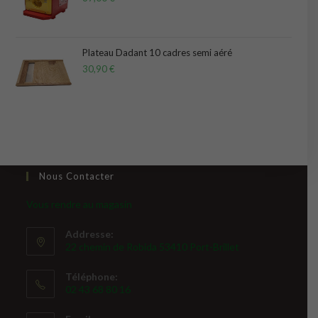
Plateau Dadant 10 cadres semi aéré
30,90
€
Nous Contacter
Vous rendre au magasin
Addresse:
22 chemin de Robida 53410 Port-Brillet
Téléphone:
02 43 68 80 16