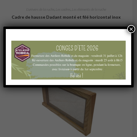
L'univers de la ruche
,
Les cadres
,
Les éléments de la ruche
Cadre de hausse Dadant monté et filé horizontal inox
×
1,44
€
Ajouter au panier