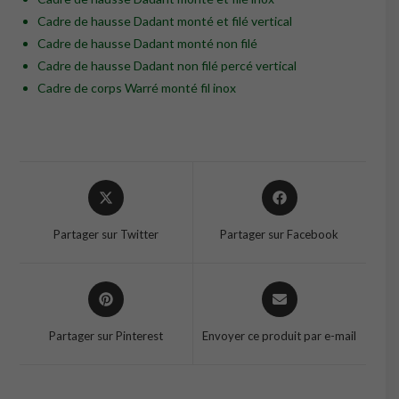
Cadre de hausse Dadant monté et filé vertical
Cadre de hausse Dadant monté non filé
Cadre de hausse Dadant non filé percé vertical
Cadre de corps Warré monté fil inox
Opens
Opens
in
in
a
a
Partager sur Twitter
Partager sur Facebook
new
new
window
window
Opens
Opens
in
in
a
a
Partager sur Pinterest
Envoyer ce produit par e-mail
new
new
window
window