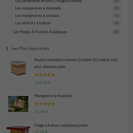
Les jardinières en bois Douglas naturel
(2)
Les mangeoires à écureuils
(1)
Les mangeoires à oiseaux
(1)
Les nichoirs à balcon
(1)
Les Pièges À Frelons Asiatiques
(3)
Les Plus Appréciés
Ruche complète à tenons Dadant 10 cadres toit
plat, plateau plein
Note
5.00
110,42
€
sur 5
Mangeoire à écureuils
Note
5.00
21,00
€
sur 5
Piège à frelons asiatiques peint
37,00
€