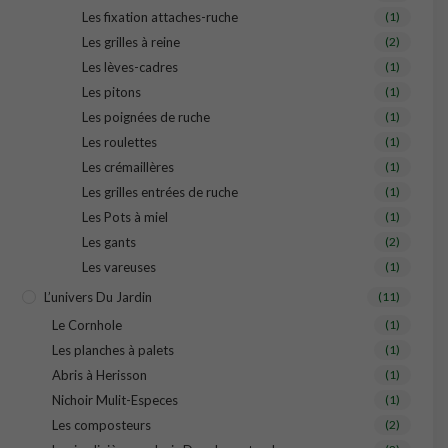
Les fixation attaches-ruche
(1)
Les grilles à reine
(2)
Les lèves-cadres
(1)
Les pitons
(1)
Les poignées de ruche
(1)
Les roulettes
(1)
Les crémaillères
(1)
Les grilles entrées de ruche
(1)
Les Pots à miel
(1)
Les gants
(2)
Les vareuses
(1)
L’univers Du Jardin
(11)
Le Cornhole
(1)
Les planches à palets
(1)
Abris à Herisson
(1)
Nichoir Mulit-Especes
(1)
Les composteurs
(2)