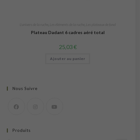
L'univers de la ruche
,
Les éléments de la ruche
,
Les plateaux de fond
Plateau Dadant 6 cadres aéré total
25,03
€
Ajouter au panier
Nous Suivre
Produits