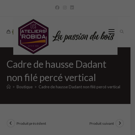
Skip
to
content
0
Cadre de hausse Dadant
non filé percé vertical
>
Boutique
>
Cadre de hausse Dadant non filé percé vertical
Produit précédent
Produit suivant