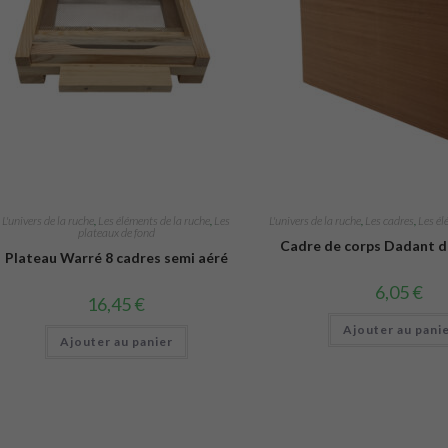
L'univers de la ruche
,
Les éléments de la ruche
,
Les
L'univers de la ruche
,
Les cadres
,
Les él
plateaux de fond
Cadre de corps Dadant d
Plateau Warré 8 cadres semi aéré
6,05
€
16,45
€
Ajouter au pani
Ajouter au panier