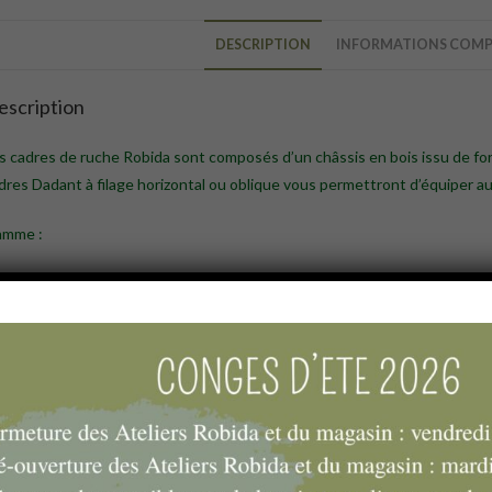
DESCRIPTION
INFORMATIONS COMP
escription
s cadres de ruche Robida sont composés d’un châssis en bois issu de forêt
dres Dadant à filage horizontal ou oblique vous permettront d’équiper a
amme :
Cadre de corps Dadant monté et filé inox
Cadre de corps Dadant monté et filé vertical
Cadre de corps Dadant monté non filé
Cadre de corps Dadant percés non filé vertical
Cadre de corps Dadant de partition
Cadre de hausse Dadant monté et filé inox
Cadre de hausse Dadant monté et filé vertical
Cadre de hausse Dadant monté non filé