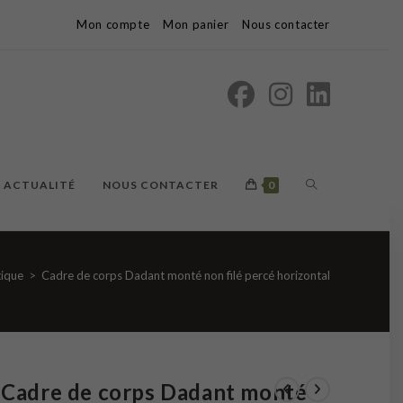
Mon compte
Mon panier
Nous contacter
TOGGLE
ACTUALITÉ
NOUS CONTACTER
0
WEBSITE
ique
>
Cadre de corps Dadant monté non filé percé horizontal
SEARCH
Cadre de corps Dadant monté