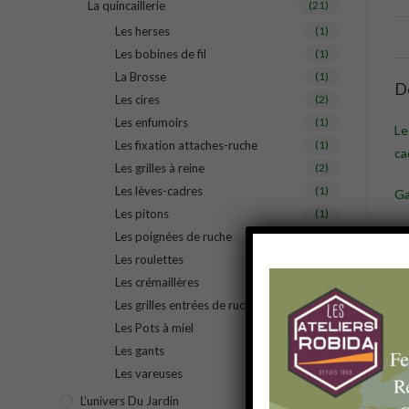
La quincaillerie
(21)
Les herses
(1)
Les bobines de fil
(1)
La Brosse
(1)
D
Les cires
(2)
Les enfumoirs
(1)
Le
Les fixation attaches-ruche
(1)
ca
Les grilles à reine
(2)
Les lèves-cadres
(1)
G
Les pitons
(1)
Les poignées de ruche
(1)
Les roulettes
(1)
Les crémaillères
(1)
Les grilles entrées de ruche
(1)
Les Pots à miel
(1)
Les gants
(2)
Les vareuses
(1)
L’univers Du Jardin
(11)