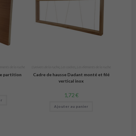
éments de la ruche
L'univers de la ruche
,
Les cadres
,
Les éléments de la ruche
e partition
Cadre de hausse Dadant monté et filé
vertical inox
1,72
€
er
Ajouter au panier