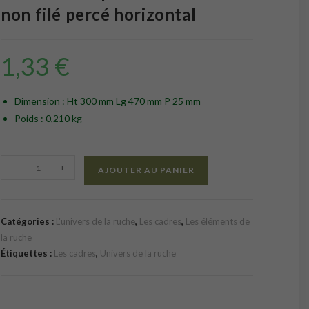
non filé percé horizontal
1,33
€
Dimension : Ht 300 mm Lg 470 mm P 25 mm
Poids : 0,210 kg
quantité
-
+
AJOUTER AU PANIER
de
Cadre
de
Catégories :
L'univers de la ruche
,
Les cadres
,
Les éléments de
corps
la ruche
Dadant
Étiquettes :
Les cadres
,
Univers de la ruche
monté
non
filé