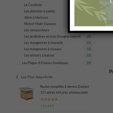
Le Cornhole
(1)
Les planches à palets
(1)
Abris à Herisson
(1)
Nichoir Mulit-Especes
(1)
Les composteurs
(2)
Les jardinières en bois Douglas naturel
(2)
Les mangeoires à écureuils
(1)
Les mangeoires à oiseaux
(1)
Les nichoirs à balcon
(1)
Les Pièges À Frelons Asiatiques
(3)
P
Les Plus Appréciés
Ruche complète à tenons Dadant
10 cadres toit plat, plateau plein
Note
5.00
110,42
€
sur 5