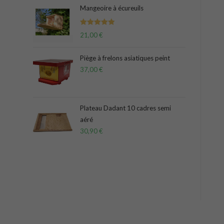
Mangeoire à écureuils
Note
5.00
21,00
€
sur 5
Piège à frelons asiatiques peint
37,00
€
Plateau Dadant 10 cadres semi
aéré
30,90
€